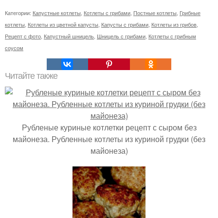
Категории:
Капустные котлеты
,
Котлеты с грибами
,
Постные котлеты
,
Грибные
котлеты
,
Котлеты из цветной капусты
,
Капусты с грибами
,
Котлеты из грибов
,
Рецепт с фото
,
Капустный шницель
,
Шницель с грибами
,
Котлеты с грибным
соусом
Читайте также
Рубленые куриные котлетки рецепт с сыром без
майонеза. Рубленные котлеты из куриной грудки (без
майонеза)