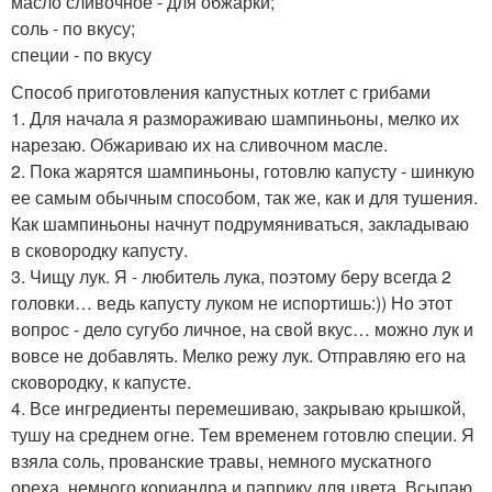
масло сливочное - для обжарки;
соль - по вкусу;
специи - по вкусу
Способ приготовления капустных котлет с грибами
1. Для начала я размораживаю шампиньоны, мелко их
нарезаю. Обжариваю их на сливочном масле.
2. Пока жарятся шампиньоны, готовлю капусту - шинкую
ее самым обычным способом, так же, как и для тушения.
Как шампиньоны начнут подрумяниваться, закладываю
в сковородку капусту.
3. Чищу лук. Я - любитель лука, поэтому беру всегда 2
головки… ведь капусту луком не испортишь:)) Но этот
вопрос - дело сугубо личное, на свой вкус… можно лук и
вовсе не добавлять. Мелко режу лук. Отправляю его на
сковородку, к капусте.
4. Все ингредиенты перемешиваю, закрываю крышкой,
тушу на среднем огне. Тем временем готовлю специи. Я
взяла соль, прованские травы, немного мускатного
ореха, немного кориандра и паприку для цвета. Всыпаю