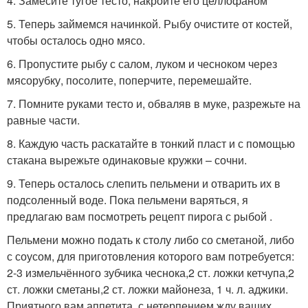
4. Замесите тугое тесто, накройте его целлофаном
5. Теперь займемся начинкой. Рыбу очистите от костей,
чтобы осталось одно мясо.
6. Пропустите рыбу с салом, луком и чесноком через
мясорубку, посолите, поперчите, перемешайте.
7. Помните руками тесто и, обваляв в муке, разрежьте на
равные части.
8. Каждую часть раскатайте в тонкий пласт и с помощью
стакана вырежьте одинаковые кружки – сочни.
9. Теперь осталось слепить пельмени и отварить их в
подсоленный воде. Пока пельмени варяться, я
предлагаю вам посмотреть рецепт пирога с рыбой .
Пельмени можно подать к столу либо со сметаной, либо
с соусом, для приготовления которого вам потребуется:
2-3 измельчённого зубчика чеснока,2 ст. ложки кетчупа,2
ст. ложки сметаны,2 ст. ложки майонеза, 1 ч. л. аджики.
Приятного вам аппетита, с нетерпением жду ваших