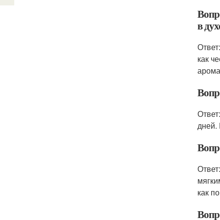
Вопр
в дух
Ответ
как ч
арома
Вопр
Ответ
дней.
Вопр
Ответ
мягки
как п
Вопр