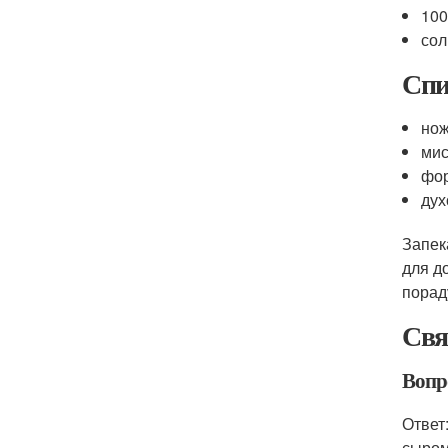
100
сол
Спи
но
мис
фор
дух
Запек
для д
порад
Свя
Вопр
Ответ
сыром