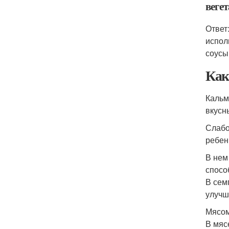
веге
Ответ
испол
соусы
Как
Кальм
вкусн
Слабо
ребен
В нем
спосо
В сем
улучш
Мясом
В мяс