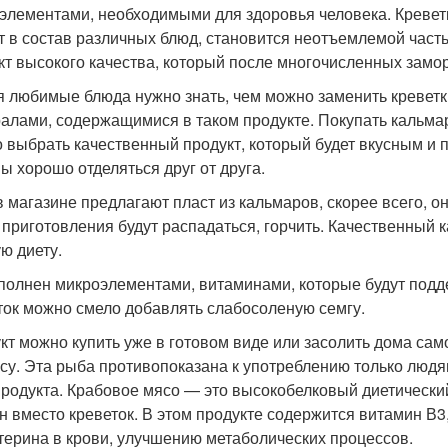
элементами, необходимыми для здоровья человека. Креве
т в состав различных блюд, становится неотъемлемой часть
кт высокого качества, который после многочисленных замо
я любимые блюда нужно знать, чем можно заменить креветк
алами, содержащимися в таком продукте. Покупать кальма
 выбрать качественный продукт, который будет вкусным и
ы хорошо отделяться друг от друга.
в магазине предлагают пласт из кальмаров, скорее всего, 
 приготовления будут распадаться, горчить. Качественный
ую диету.
полнен микроэлементами, витаминами, которые будут подд
ток можно смело добавлять слабосоленую семгу.
кт можно купить уже в готовом виде или засолить дома сам
усу. Эта рыба противопоказана к употреблению только люд
родукта. Крабовое мясо — это высокобелковый диетический
н вместо креветок. В этом продукте содержится витамин В3
терина в крови, улучшению метаболических процессов.