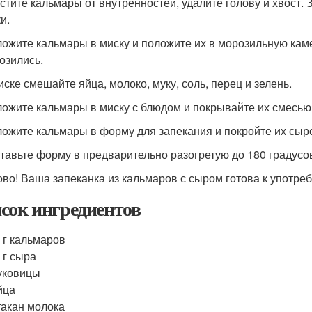
истите кальмары от внутренностей, удалите голову и хвост
и.
ложите кальмары в миску и положите их в морозильную каме
озились.
иске смешайте яйца, молоко, муку, соль, перец и зелень.
ложите кальмары в миску с блюдом и покрывайте их смесью 
ложите кальмары в форму для запекания и покройте их сыр
ставьте форму в предварительно разогретую до 180 градусов
тово! Ваша запеканка из кальмаров с сыром готова к употре
сок ингредиентов
 г кальмаров
 г сыра
уковицы
йца
такан молока