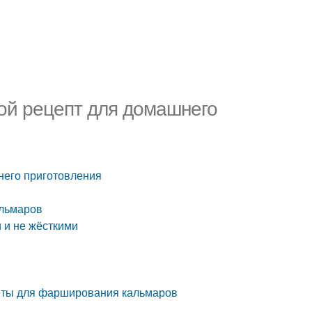
той рецепт для домашнего
него приготовления
альмаров
 и не жёсткими
иенты для фарширования кальмаров