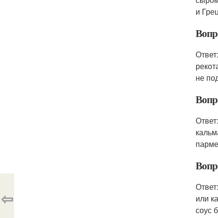
и Гре
Вопр
Ответ
рекот
не по
Вопр
Ответ
кальм
парме
Вопр
Ответ
⇦
или к
соус 