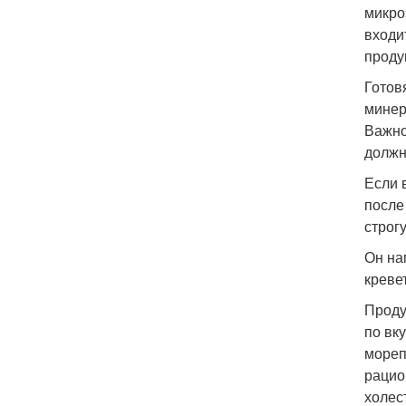
микро
входи
проду
Готов
минер
Важно
должн
Если 
после
строг
Он на
креве
Проду
по вк
мореп
рацио
холес