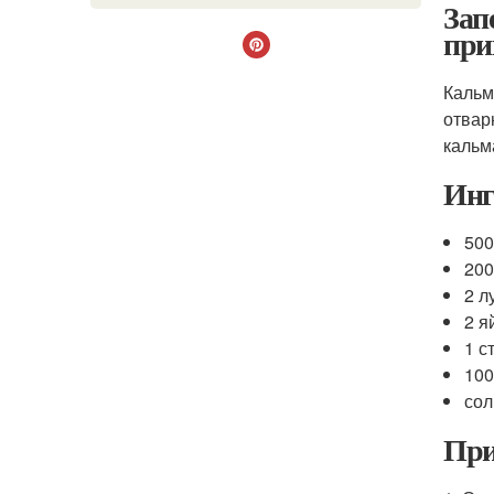
Зап
при
Кальм
отвар
кальм
Инг
500
200
2 л
2 я
1 с
100
сол
При