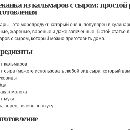
еканка из кальмаров с сыром: простой
готовления
ары - это морепродукт, который очень популярен в кулинар
ные, жареные, варёные и даже запеченные. В этой статье я
аров с сыром, который можно приготовить дома.
редиенты
 г кальмаров
 г сыра (можете использовать любой вид сыра, который вам
уковицы
йца
такан молока
 г муки
ь, перец, зелень по вкусу
готовление