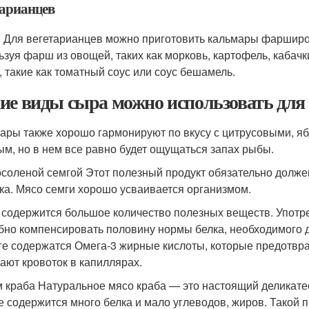
тарианцев
: Для вегетарианцев можно приготовить кальмары фарширо
ьзуя фарш из овощей, таких как морковь, картофель, кабач
, такие как томатный соус или соус бешамель.
ие виды сыра можно использовать дл
ары также хорошо гармонируют по вкусу с цитрусовыми, яб
ым, но в нем все равно будет ощущаться запах рыбы.
соленой семгой Этот полезный продукт обязательно должен
ка. Мясо семги хорошо усваивается организмом.
 содержится большое количество полезных веществ. Употре
бно компенсировать половину нормы белка, необходимого 
ге содержатся Омега-3 жирные кислоты, которые предотвра
ают кровоток в капиллярах.
 краба Натуральное мясо краба — это настоящий деликатес
е содержится много белка и мало углеводов, жиров. Такой 