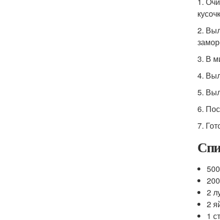
1. Оч
кусочк
2. Вы
замор
3. В м
4. Вы
5. Вы
6. По
7. Го
Спи
500
200
2 л
2 я
1 с