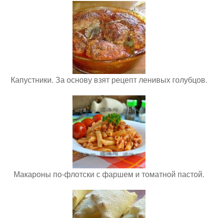
Капустники. За основу взят рецепт ленивых голубцов.
Макароны по-флотски с фаршем и томатной пастой.