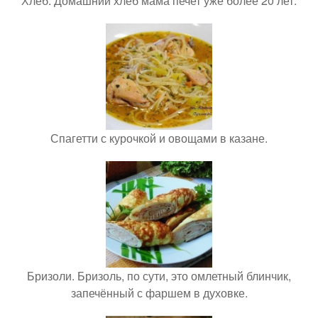
Хлеб. Домашний хлеб мама печет уже более 20 лет.
Спагетти с курочкой и овощами в казане.
Бризоли. Бризоль, по сути, это омлетный блинчик,
запечённый с фаршем в духовке.