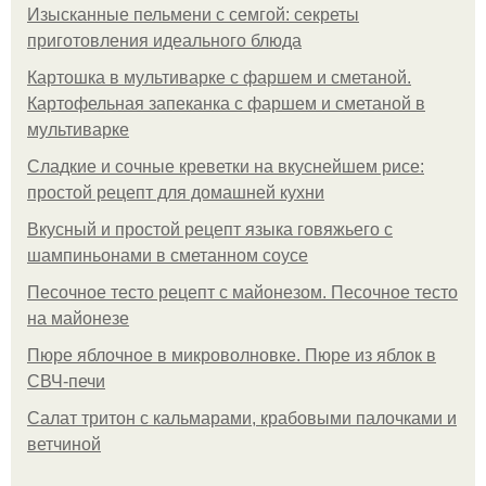
Изысканные пельмени с семгой: секреты
приготовления идеального блюда
Картошка в мультиварке с фаршем и сметаной.
Картофельная запеканка с фаршем и сметаной в
мультиварке
Сладкие и сочные креветки на вкуснейшем рисе:
простой рецепт для домашней кухни
Вкусный и простой рецепт языка говяжьего с
шампиньонами в сметанном соусе
Песочное тесто рецепт с майонезом. Песочное тесто
на майонезе
Пюре яблочное в микроволновке. Пюре из яблок в
СВЧ-печи
Салат тритон с кальмарами, крабовыми палочками и
ветчиной