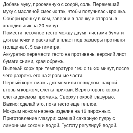
Добавь муку, просеянную с содой, соль. Перемешай
муку с масляной смесью так, чтобы получилась крошка.
Собери крошку в ком, заверни в пленку и отправь в
холодильник на 30 минут.
Помести песочное тесто между двумя листами бумаги
для выпечки и раскатай в пласт под размеры противня
(толщина 0, 5 сантиметра.
Аккуратно перемести тесто на противень, верхний лист
бумаги сними, края обрежь.
Выпекай корж при температуре 190 с 15-20 минут, после
чего разрежь его на 2 равные части.
Первый корж смажь джемом или повидлом, накрой
вторым коржом, слегка прижми. Верх второго коржа
слегка джемом промажь. Сверху покрой глазурью.
Важно: сделай это, пока тесто еще теплое.
Мокрым ножом нарежь изделие на 12 пирожных.
Приготовление глазури: смешай сахарную пудру с
лимонным соком и водой. Густоту регулируй водой.