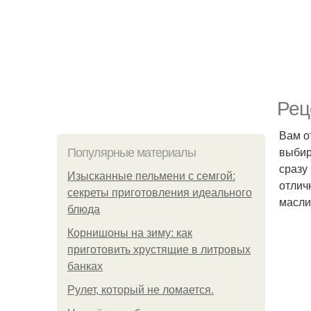
Рец
Вам о
выбир
Популярные материалы
сразу
Изысканные пельмени с семгой:
отлич
секреты приготовления идеального
масли
блюда
Корнишоны на зиму: как
приготовить хрустящие в литровых
банках
Рулет, который не ломается.