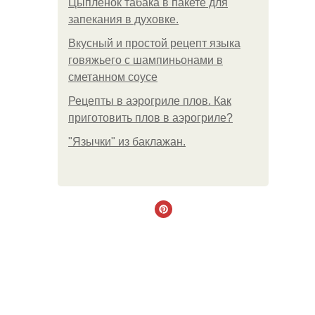
Цыплёнок табака в пакете для
запекания в духовке.
Вкусный и простой рецепт языка
говяжьего с шампиньонами в
сметанном соусе
Рецепты в аэрогриле плов. Как
приготовить плов в аэрогриле?
"Язычки" из баклажан.