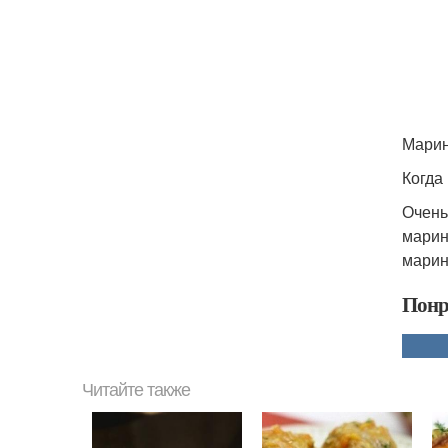
Марин
Когда
Очень
марин
марин
Понр
Читайте также