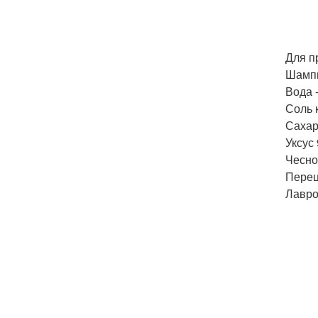
Для п
Шампи
Вода -
Соль к
Сахар -
Уксус 9
Чеснок
Перец
Лавро