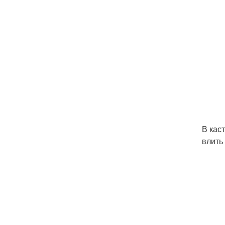
В кас
влить