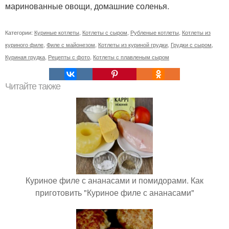
маринованные овощи, домашние соленья.
Категории:
Куриные котлеты
,
Котлеты с сыром
,
Рубленые котлеты
,
Котлеты из
куриного филе
,
Филе с майонезом
,
Котлеты из куриной грудки
,
Грудки с сыром
,
Куриная грудка
,
Рецепты с фото
,
Котлеты с плавленым сыром
Читайте также
Куриное филе с ананасами и помидорами. Как
приготовить "Куриное филе с ананасами"