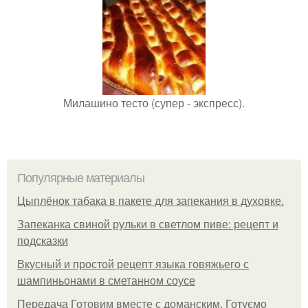
Милашино тесто (супер - экспресс).
Популярные материалы
Цыплёнок табака в пакете для запекания в духовке.
Запеканка свиной рульки в светлом пиве: рецепт и
подсказки
Вкусный и простой рецепт языка говяжьего с
шампиньонами в сметанном соусе
Передача Готовим вместе с доманским. Готуємо