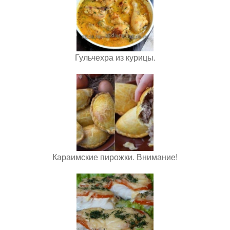
Гульчехра из курицы.
Караимские пирожки. Внимание!