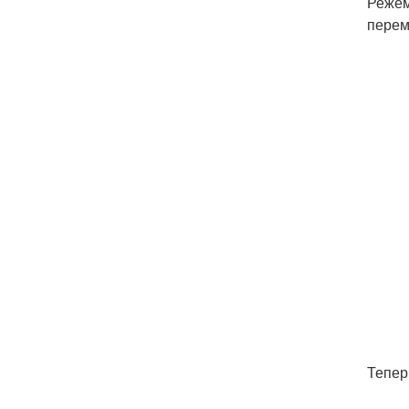
Режем
перем
Тепер