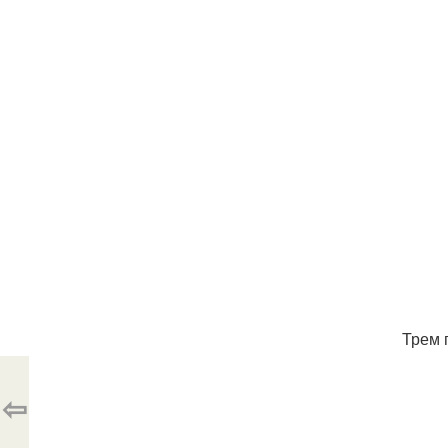
Трем 
⇦