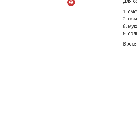
Для с
1. сме
2. по
8. мука
9. сол
Время