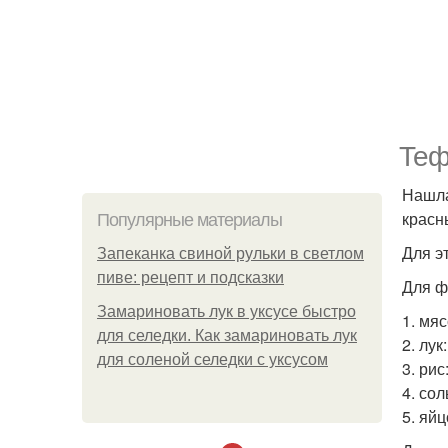
Теф
Нашла
красн
Популярные материалы
Для э
Запеканка свиной рульки в светлом
пиве: рецепт и подсказки
Для ф
Замариновать лук в уксусе быстро
1. мяс
для селедки. Как замариновать лук
2. лук
для соленой селедки с уксусом
3. рис:
4. сол
5. яйц