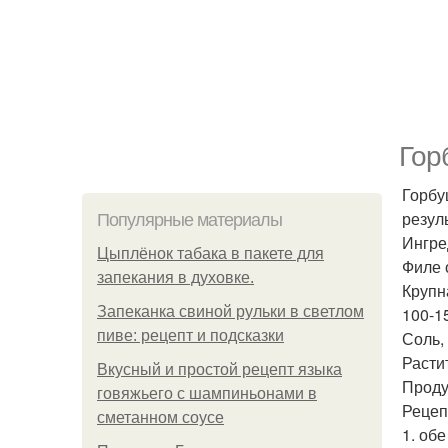
Гор
Горбу
резул
Популярные материалы
Ингре
Цыплёнок табака в пакете для
Филе 
запекания в духовке.
Крупн
Запеканка свиной рульки в светлом
100-1
пиве: рецепт и подсказки
Соль,
Расти
Вкусный и простой рецепт языка
Проду
говяжьего с шампиньонами в
Рецеп
сметанном соусе
1. об