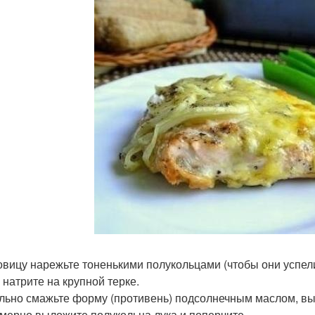
ковицу нарежьте тоненькими полукольцами (чтобы они успел
 натрите на крупной терке.
ильно смажьте форму (противень) подсолнечным маслом, выл
мерно выложите полукольца лука и поперчите.