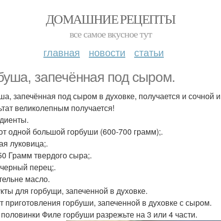
ДОМАШНИЕ РЕЦЕПТЫ
все самое вкусное тут
главная
новости
статьи
буша, запечённая под сыром.
ша, запечённая под сыром в духовке, получается и сочной и
ьтат великолепным получается!
диенты.
от одной большой горбуши (600-700 грамм);.
ая луковица;.
50 Грамм твердого сыра;.
 черный перец;.
тельне масло.
кты для горбущи, запеченной в духовке.
т приготовления горбуши, запеченной в духовке с сыром.
е половинки Филе горбуши разрежьте на 3 или 4 части.