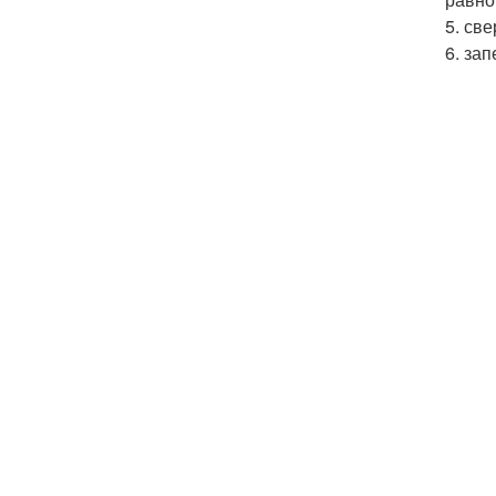
5. св
6. за