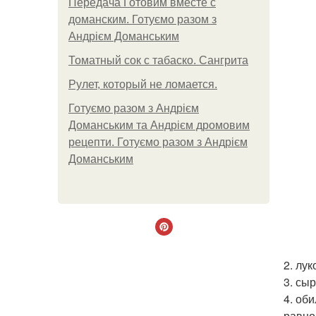
Передача Готовим вместе с
доманским. Готуємо разом з
Андрієм Доманським
Томатный сок с табаско. Сангрита
Рулет, который не ломается.
Готуємо разом з Андрієм
Доманським та Андрієм дромовим
рецепти. Готуємо разом з Андрієм
Доманським
2. лу
3. сыр
4. об
равно