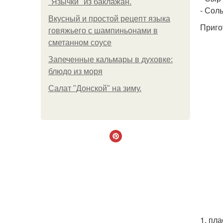
"Язычки" из баклажан.
- Соль
Вкусный и простой рецепт языка
Приго
говяжьего с шампиньонами в
сметанном соусе
Запеченные кальмары в духовке:
блюдо из моря
Салат "Донской" на зиму.
1. пл