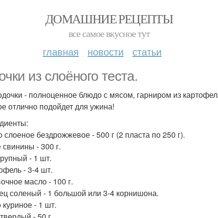
ДОМАШНИЕ РЕЦЕПТЫ
все самое вкусное тут
главная
новости
статьи
очки из слоёного теста.
одочки - полноценное блюдо с мясом, гарниром из картофеля
ое отлично подойдет для ужина!
диенты:
о слоеное бездрожжевое - 500 г (2 пласта по 250 г).
 свинины - 300 г.
крупный - 1 шт.
офель - 3-4 шт.
очное масло - 100 г.
рец соленый - 1 большой или 3-4 корнишона.
 куриное - 1 шт.
твердый - 50 г.