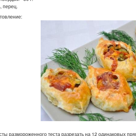
, перец.
товление:
асты размороженного теста разрезать на 12 одинаковых пря