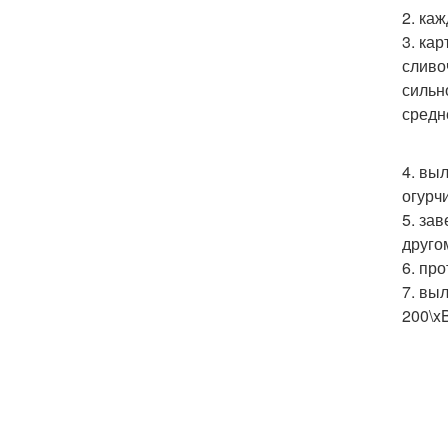
2. ка
3. ка
сливо
сильн
средн
4. вы
огурчи
5. за
друго
6. пр
7. вы
200\x