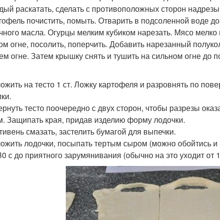
ждый раскатать, сделать с противоположных сторон надрезы
ртофель почистить, помыть. Отварить в подсоленной воде до
чного масла. Огурцы мелким кубиком нарезать. Мясо мелко
ом огне, посолить, поперчить. Добавить нарезанный полуко
ем огне. Затем крышку снять и тушить на сильном огне до п
ложить на тесто 1 ст. Ложку картофеля и разровнять по пов
ки.
вернуть тесто поочередно с двух сторон, чтобы разрезы ока
м. Защипать края, придав изделию форму лодочки.
отивень смазать, застелить бумагой для выпечки.
ложить лодочки, посыпать тертым сыром (можно обойтись и 
B0 с до приятного зарумянивания (обычно на это уходит от 1