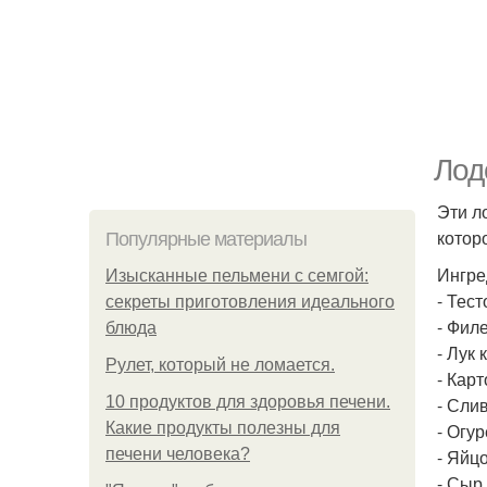
Лод
Эти л
котор
Популярные материалы
Ингре
Изысканные пельмени с семгой:
- Тест
секреты приготовления идеального
- Филе
блюда
- Лук 
Рулет, который не ломается.
- Карт
10 продуктов для здоровья печени.
- Слив
Какие продукты полезны для
- Огу
печени человека?
- Яйцо
- Сыр 