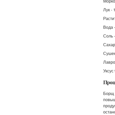
Морков
Лук - 
Расти
Вода -
Соль -
Сахарн
Сушены
Лавро
Уксус 
Проц
Борщ 
повыш
проду
остан