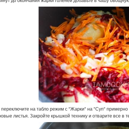
минут до окончания жарки голеней добавьте в чашу овощную
 переключите на табло режим с "Жарки" на "Суп" примерно 
ровые листья. Закройте крышкой технику и отварите все в т