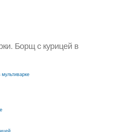
рки. Борщ с курицей в
в мультиварке
ке
рицей