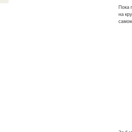
Пока 
на кру
самом