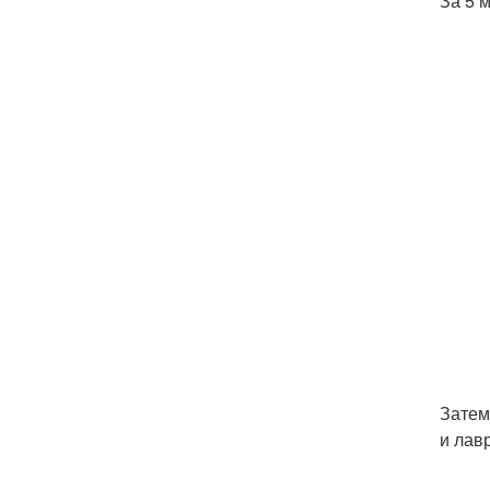
За 5 
Затем
и лав