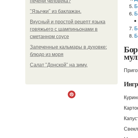
печени человека?
Б
"Язычки" из баклажан.
Б
Вкусный и простой рецепт языка
Б
говяжьего с шампиньонами в
Б
сметанном соусе
Бор
Запеченные кальмары в духовке:
мул
блюдо из моря
Салат "Донской" на зиму.
Приго
Ингр
Курин
Картоф
Капуст
Свекла