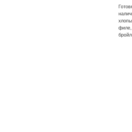
Готов
налич
хлопь
филе,
бройл