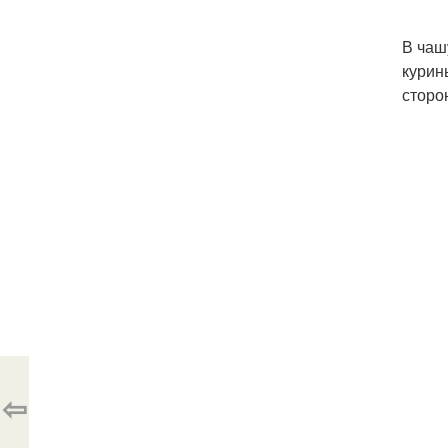
В чаш
курин
сторо
⇦