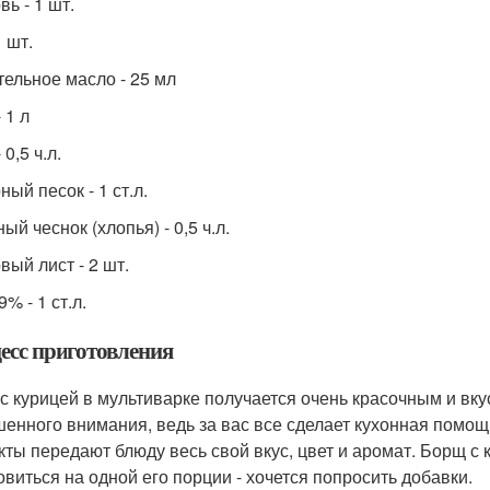
ь - 1 шт.
1 шт.
тельное масло - 25 мл
 1 л
 0,5 ч.л.
ый песок - 1 ст.л.
й чеснок (хлопья) - 0,5 ч.л.
вый лист - 2 шт.
9% - 1 ст.л.
есс приготовления
с курицей в мультиварке получается очень красочным и вкус
енного внимания, ведь за вас все сделает кухонная помощн
кты передают блюду весь свой вкус, цвет и аромат. Борщ с 
овиться на одной его порции - хочется попросить добавки.