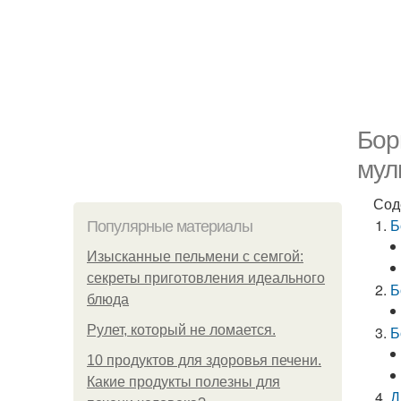
Бор
мул
Сод
Б
Популярные материалы
Изысканные пельмени с семгой:
секреты приготовления идеального
Б
блюда
Рулет, который не ломается.
Б
10 продуктов для здоровья печени.
Какие продукты полезны для
Д