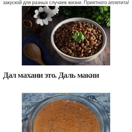
закуской для разных случаев жизни. Приятного аппетита!
Дал махани это. Даль макни