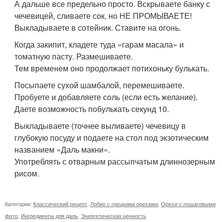
А дальше все предельно просто. Вскрываете банку с
чечевицей, сливаете сок, но НЕ ПРОМЫВАЕТЕ!
Выкладываете в сотейник. Ставите на огонь.
Когда закипит, кладете туда «гарам масала» и
томатную пасту. Размешиваете.
Тем временем оно продолжает потихоньку булькать.
Посыпаете сухой шамбалой, перемешиваете.
Пробуете и добавляете соль (если есть желание).
Даете возможность побулькать секунд 10.
Выкладываете (точнее выливаете) чечевицу в
глубокую посуду и подаете на стол под экзотическим
названием «Даль макни».
Употреблять с отварным рассыпчатым длиннозерным
рисом.
Категории:
Классический рецепт
,
Лобио с грецкими орехами
,
Орехи с пошаговыми
фото
,
Ингредиенты для даль
,
Энергетическая ценность