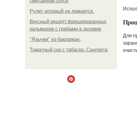
сметанном соусе
Испол
Рулет, который не ломается.
Проц
Вкусный рецепт фаршированных
кальмаров с грибами в духовке
Для п
"Язычки" из баклажан.
заран
очист
Томатный сок с табаско. Сангрита