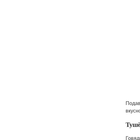
Подав
вкусн
Тушё
Говяд