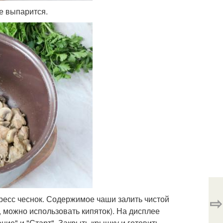
е выпарится.
⇨
ресс чеснок. Содержимое чаши залить чистой
 можно использовать кипяток). На дисплее
ние" и "Старт". Закрыть крышку и готовить