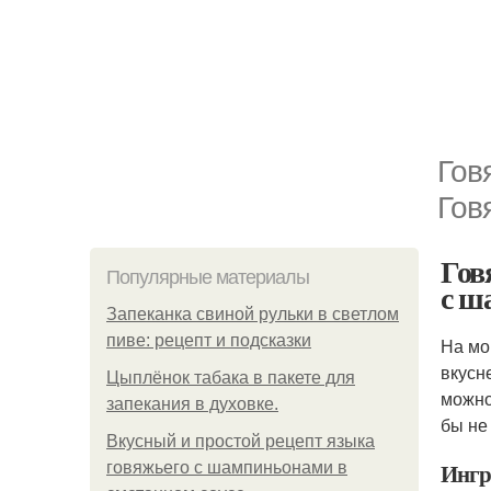
Гов
Гов
Гов
Популярные материалы
с ш
Запеканка свиной рульки в светлом
пиве: рецепт и подсказки
На мо
вкусн
Цыплёнок табака в пакете для
можно
запекания в духовке.
бы не
Вкусный и простой рецепт языка
Ингр
говяжьего с шампиньонами в