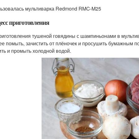
ьзовалась мультиварка Redmond RMC-M25
есс приготовления
риготовления тушеной говядины с шампиньонами в мульти
ее помыть, зачистить от плёночек и просушить бумажным 
ить и промыть холодной водой.