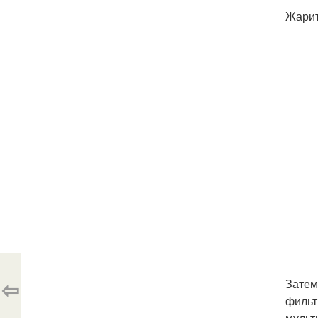
Жарит
⇦
Затем
фильт
мульт