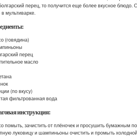
болгарский перец, то получится еще более вкусное блюдо. Се
 в мультиварке.
едиенты:
о (говядина)
мпиньоны
гарский перец
тительное масло
етана
нок
ции (по вкусу)
тая фильтрованная вода
говая инструкция:
о помыть, зачистить от плёночек и просушить бумажным п
пную луковицу и шампиньоны очистить и промыть холодной