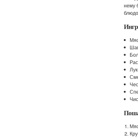
нему 
блюдо
Ингр
Мяс
Ша
Бол
Рас
Лук
См
Чес
Спе
Чис
Поша
Мяс
Кру