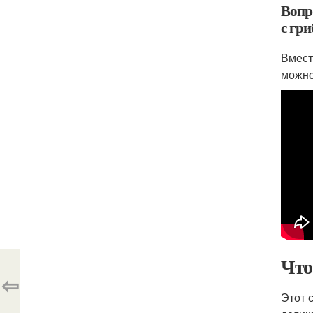
Вопр
с гр
Вмест
можно
Что
⇦
Этот 