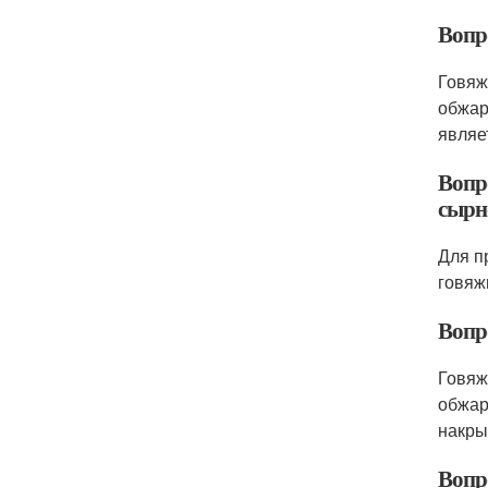
Вопр
Говяж
обжар
являе
Вопр
сырн
Для п
говяж
Вопр
Говяж
обжар
накры
Вопр