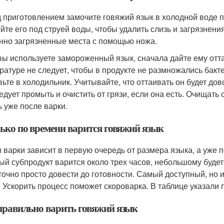
 приготовлением замочите говяжий язык в холодной воде п
йте его под струей воды, чтобы удалить слизь и загрязнени
нно загрязненные места с помощью ножа.
вы используете замороженный язык, сначала дайте ему отт
ратуре не следует, чтобы в продукте не размножались бакте
вьте в холодильник. Учитывайте, что оттаивать он будет до
ледует промыть и очистить от грязи, если она есть. Очищать 
ь уже после варки.
ько по времени варится говяжий язык
 варки зависит в первую очередь от размера языка, а уже 
ый субпродукт варится около трех часов, небольшому будет 
точно просто довести до готовности. Самый доступный, но 
. Ускорить процесс поможет скороварка. В таблице указали
правильно варить говяжий язык