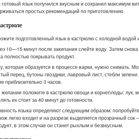
 готовый язык получился вкусным и сохранил максимум ви
рживаться простых рекомендаций по приготовлению.
кастрюле
ложите подготовленный язык в кастрюлю с холодной водой и
рез 10—15 минут после закипания слейте воду. Затем снова 
а полностью покрывать продукт.
ну, которая образуется в процессе варки, нужно снимать. М
тый перец, бутоны гвоздики, лавровый лист, стебли зелени.
ие приблизительно 3 часов.
и желании положите в кастрюлю овощи и корнеплоды: лук, мо
лять их стоит за 40 минут до готовности.
товность языка определяют следующим образом: попробуйте 
нож легко входит и на разрезе выделяется прозрачный сок 
одукт, в этом случае он станет рыхлым и безвкусным.