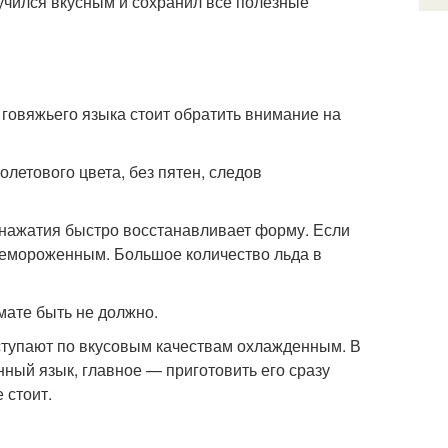
лучился вкусным и сохранил все полезные
 говяжьего языка стоит обратить внимание на
олетового цвета, без пятен, следов
е нажатия быстро восстанавливает форму. Если
ремороженным. Большое количество льда в
омате быть не должно.
уступают по вкусовым качествам охлажденным. В
нный язык, главное — приготовить его сразу
 стоит.