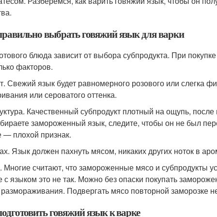
атесом. Разберемся, как варить говяжий язык, чтобы он по
тва.
правильно выбрать говяжий язык для варки
готового блюда зависит от выбора субпродукта. При покупке
лько факторов.
ет. Свежий язык будет равномерного розового или слегка фи
ривания или сероватого оттенка.
руктура. Качественный субпродукт плотный на ощупь, посл
бираете замороженный язык, следите, чтобы он не был пе
е — плохой признак.
пах. Язык должен пахнуть мясом, никаких других ноток в ар
д. Многие считают, что замороженные мясо и субпродукты 
е с языком это не так. Можно без опаски покупать замороже
 размораживания. Подвергать мясо повторной заморозке не
подготовить говяжий язык к варке