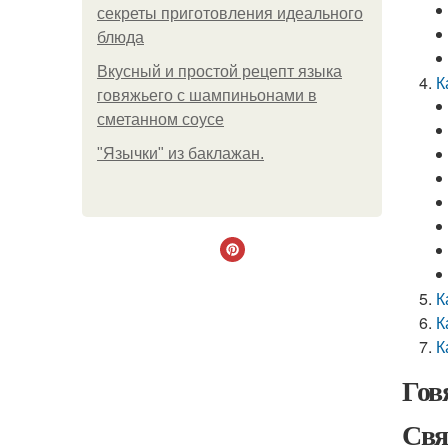
секреты приготовления идеального
блюда
Вкусный и простой рецепт языка
К
говяжьего с шампиньонами в
сметанном соусе
"Язычки" из баклажан.
К
К
К
Гов
Свя