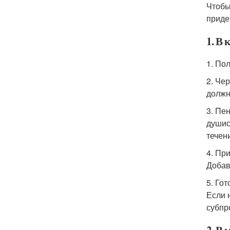
Чтобы
приде
1. В 
1. По
2. Че
должн
3. Пе
душис
течен
4. Пр
Добав
5. Го
Если 
субпр