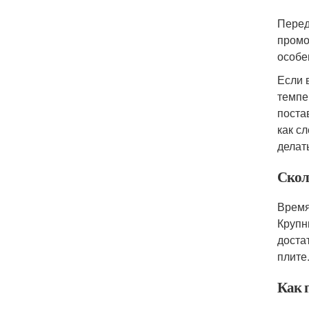
Перед
промо
особе
Если 
темпе
поста
как с
делат
Скол
Время
Крупн
доста
плите
Как 