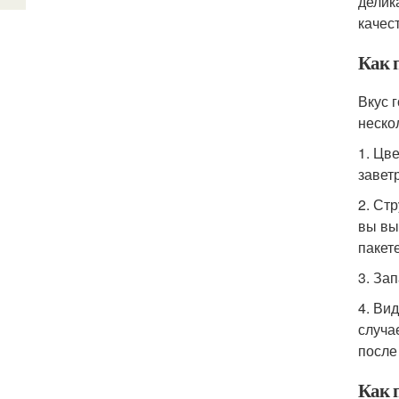
делик
качес
Как 
Вкус 
неско
1. Цв
завет
2. Ст
вы вы
пакет
3. За
4. Ви
случа
после
Как 