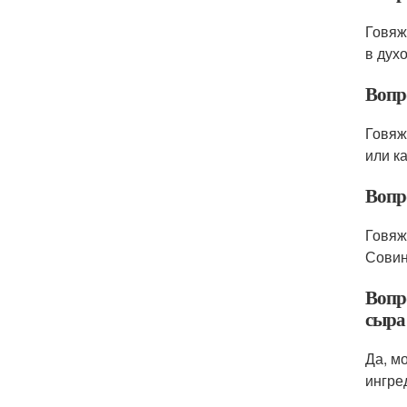
Говяж
в духо
Вопр
Говяж
или к
Вопр
Говяж
Совин
Вопр
сыра
Да, м
ингре