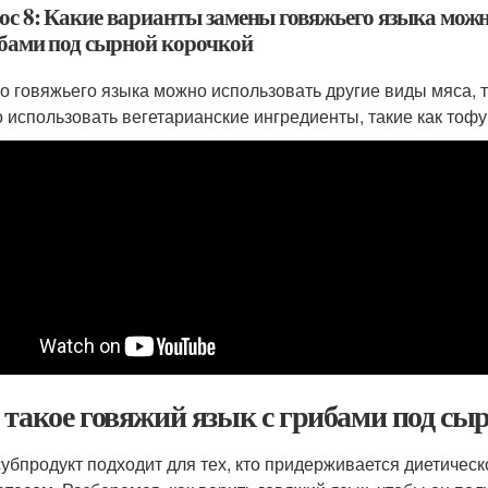
ос 8: Какие варианты замены говяжьего языка можно
ибами под сырной корочкой
о говяжьего языка можно использовать другие виды мяса, т
 использовать вегетарианские ингредиенты, такие как тофу 
 такое говяжий язык с грибами под сы
субпродукт подходит для тех, кто придерживается диетическ