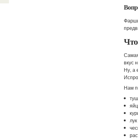
Вопр
Фарши
предв
Что
Самая
вкус 
Ну, а
Испро
Нам п
туш
яйц
кур
лук
чес
рас