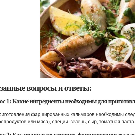
занные вопросы и ответы:
ос 1: Какие ингредиенты необходимы для пригото
риготовления фаршированных кальмаров необходимы след
репродуктов или мяса), специи, зелень, сыр, томатная паста,
ос 2: Как правильно готовить фаршированные ка