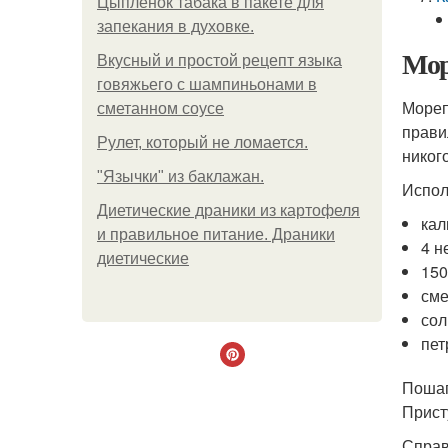
Цыплёнок табака в пакете для
запекания в духовке.
Мор
Вкусный и простой рецепт языка
говяжьего с шампиньонами в
Мореп
сметанном соусе
прави
Рулет, который не ломается.
никог
"Язычки" из баклажан.
Испол
Диетические драники из картофеля
кал
и правильное питание. Драники
4 н
диетические
150
сме
сол
пет
Пошаг
Прист
Справ