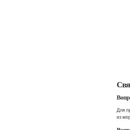
Свя
Вопр
Для п
из мо
Вопр