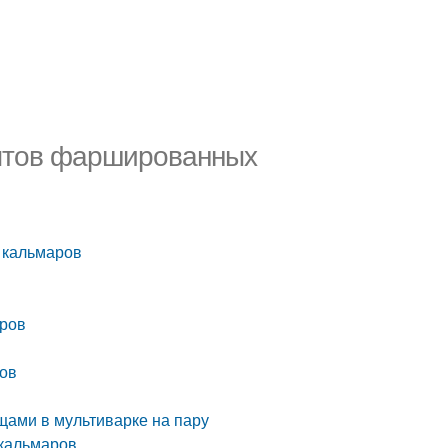
ептов фаршированных
 кальмаров
аров
ров
щами в мультиварке на пару
 кальмаров