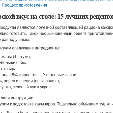
Процесс приготовления
ской вкус на столе: 15 лучших рецеп
родукты являются полезной составляющей рациона каждого
льно готовить. Такой необыкновенный рецепт приготовлен
о равнодушным.
ьзуем следующие ингредиенты:
ьмары (4 штуки);
ебольших яйца;
 гр. сыра;
тана 15% жирности — 2 столовые ложки;
ь, перец и специи (по желанию);
рушка, зеленый лук и укроп.
овая инструкция:
упим к подготовке кальмаров. Тщательно обмываем тушки и
ка! Лучше брать неочищенные кальмары, поскольку их вкус 