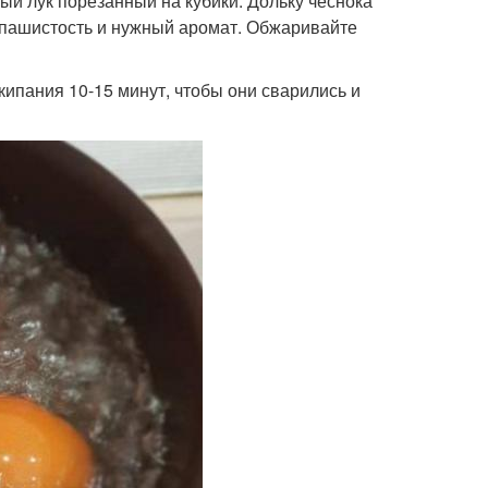
ый лук порезанный на кубики. Дольку чеснока
запашистость и нужный аромат. Обжаривайте
кипания 10-15 минут, чтобы они сварились и