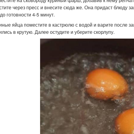
местите на сковороду куриный фарш, добавив к нему репчат
стите через пресс и внесите сюда же. Она придаст блюду 
до готовности 4-5 минут.
риные яйца поместите в кастрюлю с водой и варите после за
ились в крутую. Далее остудите и уберите скорлупу.