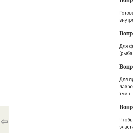
Готов
внутр
Вопр
Для ф
(рыба
Вопр
Для п
лавро
тмин.
Вопр
⇦
Чтобы
эласт