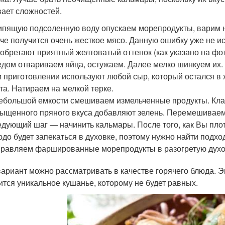
ает сложностей.
ипящую подсоленную воду опускаем морепродукты, варим н
че получится очень жесткое мясо. Данную ошибку уже не 
обретают приятный желтоватый оттенок (как указано на фот
дом отвариваем яйца, остужаем. Далее мелко шинкуем их. 
 приготовлении используют любой сыр, который остался в 
та. Натираем на мелкой терке.
ебольшой емкости смешиваем измельченные продукты. Кла
ыщенного пряного вкуса добавляют зелень. Перемешиваем
дующий шаг — начинить кальмары. После того, как Вы плот
до будет запекаться в духовке, поэтому нужно найти подх
равляем фаршированные морепродукты в разогретую духов
вариант можно рассматривать в качестве горячего блюда. Э
ится уникальное кушанье, которому не будет равных.