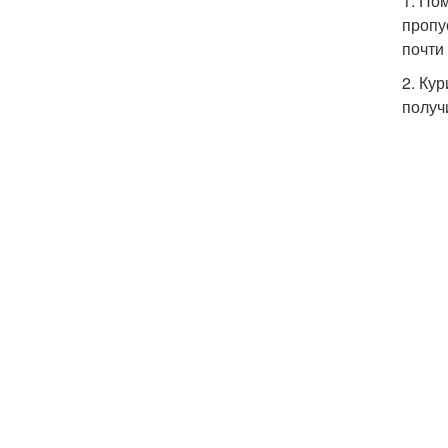
1. По
пропу
почти 
2. Ку
получ