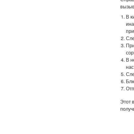
вызыв
В к
ина
при
Сле
При
сор
В н
нас
Сле
Блю
Отп
Этот 
получ