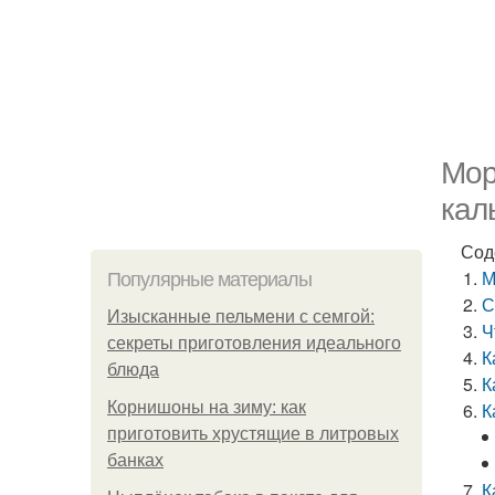
Мор
кал
Сод
М
Популярные материалы
С
Изысканные пельмени с семгой:
Ч
секреты приготовления идеального
К
блюда
К
Корнишоны на зиму: как
К
приготовить хрустящие в литровых
банках
К