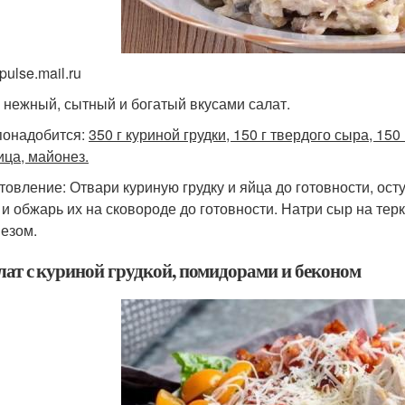
pulse.mail.ru
 нежный, сытный и богатый вкусами салат.
понадобится:
350 г куриной грудки, 150 г твердого сыра, 150
ица, майонез.
товление: Отвари куриную грудку и яйца до готовности, ос
 и обжарь их на сковороде до готовности. Натри сыр на тер
езом.
алат с куриной грудкой, помидорами и беконом