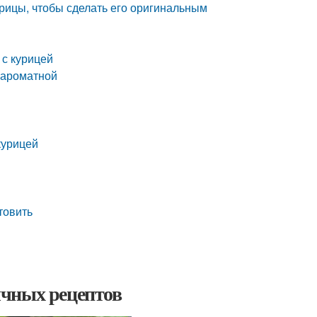
рицы, чтобы сделать его оригинальным
 с курицей
и ароматной
курицей
товить
ычных рецептов