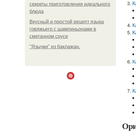
К
секреты приготовления идеального
блюда
Вкусный и простой рецепт языка
К
говяжьего с шампиньонами в
К
сметанном соусе
"Язычки" из баклажан.
К
К
Ори