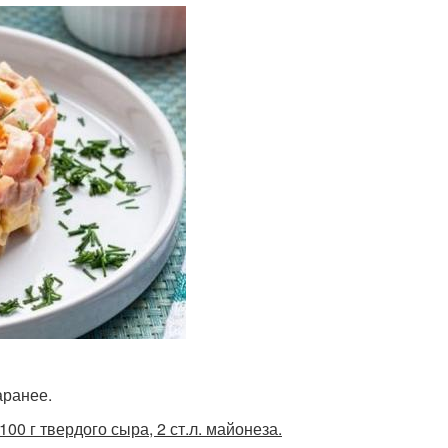
аранее.
100 г твердого сыра, 2 ст.л. майонеза.