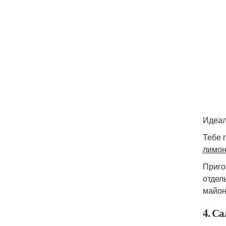
Идеал
Тебе 
лимонн
Приго
отдел
майон
4. Са