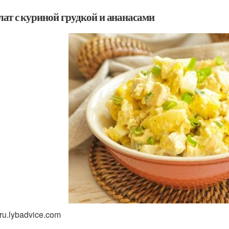
лат с куриной грудкой и ананасами
ru.lybadvice.com