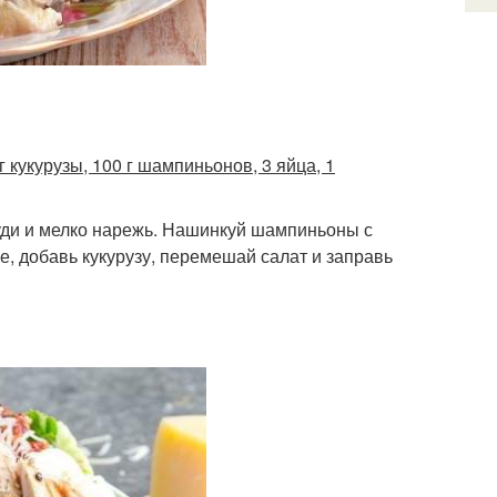
 г кукурузы, 100 г шампиньонов, 3 яйца, 1
туди и мелко нарежь. Нашинкуй шампиньоны с
ке, добавь кукурузу, перемешай салат и заправь