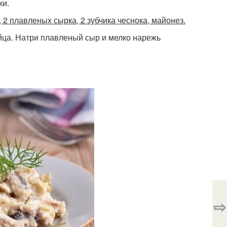
ки.
а, 2 плавленых сырка, 2 зубчика чеснока, майонез.
яйца. Натри плавленый сыр и мелко нарежь
⇨