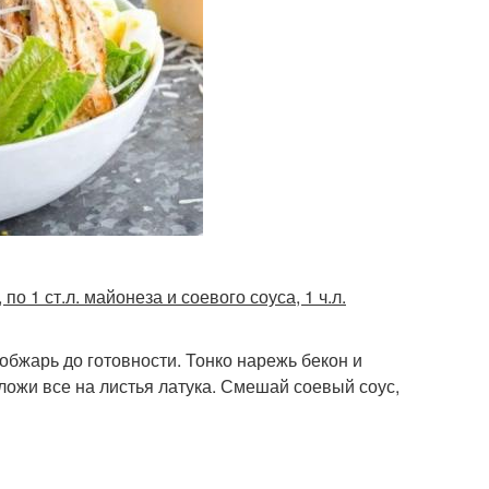
 по 1 ст.л. майонеза и соевого соуса, 1 ч.л.
обжарь до готовности. Тонко нарежь бекон и
ожи все на листья латука. Смешай соевый соус,