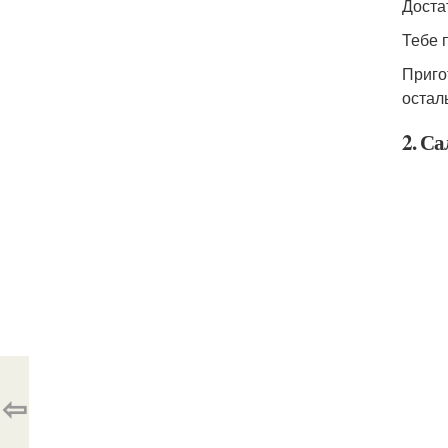
Доста
Тебе 
Приго
остал
2. Са
⇦