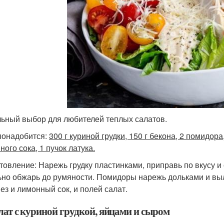
ьный выбор для любителей теплых салатов.
понадобится:
300 г куриной грудки, 150 г бекона, 2 помидора,
ого сока, 1 пучок латука.
товление: Нарежь грудку пластинками, приправь по вкусу и 
ьно обжарь до румяности. Помидоры нарежь дольками и выл
ез и лимонный сок, и полей салат.
лат с куриной грудкой, яйцами и сыром