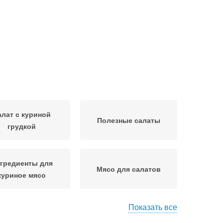
алат с куриной
Полезные салаты
грудкой
гредиенты для
Мясо для салатов
куриное мясо
Показать все
ат из крабовых
Ингредиенты для