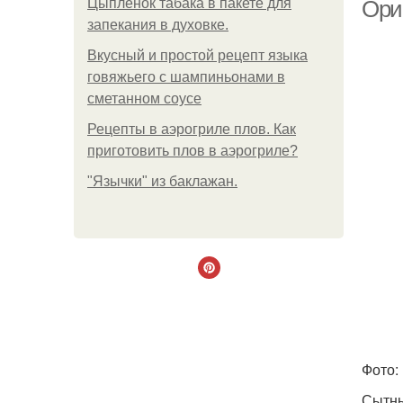
Цыплёнок табака в пакете для
Ори
запекания в духовке.
Вкусный и простой рецепт языка
говяжьего с шампиньонами в
сметанном соусе
Рецепты в аэрогриле плов. Как
приготовить плов в аэрогриле?
"Язычки" из баклажан.
Фото:
Сытны