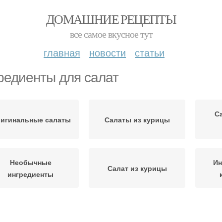
ДОМАШНИЕ РЕЦЕПТЫ
все самое вкусное тут
главная
новости
статьи
редиенты для салат
С
игинальные салаты
Салаты из курицы
Необычные
Ин
Салат из курицы
ингредиенты
Сал
раздничный салат
Новогодний салат