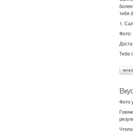
более
тебя 
1. Са
Фото: 
Доста
Тебе 
читат
Вку
Фото y
Говяж
резул
Чтопо