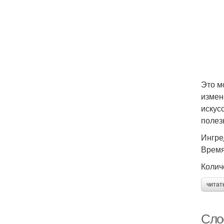
Это м
измен
искус
полез
Ингре
Время
Колич
читат
Сло