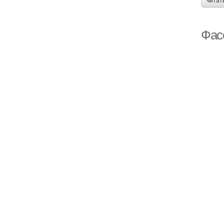
читат
Фас