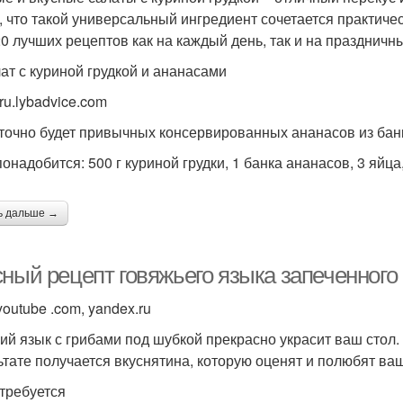
, что такой универсальный ингредиент сочетается практич
Салаты с сердцем
Салат с черносливом
Ко
20 лучших рецептов как на каждый день, так и на праздничны
лат с куриной грудкой и ананасами
ru.lybadvice.com
точно будет привычных консервированных ананасов из бан
понадобится: 500 г куриной грудки, 1 банка ананасов, 3 яйца
ь дальше →
сный рецепт говяжьего языка запеченного
outube .com, yandex.ru
ий язык с грибами под шубкой прекрасно украсит ваш стол. 
ьтате получается вкуснятина, которую оценят и полюбят в
требуется