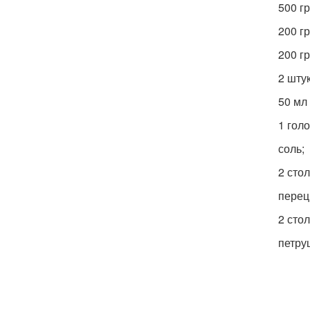
500 г
200 г
200 г
2 шту
50 мл
1 голо
соль;
2 сто
перец
2 сто
петру