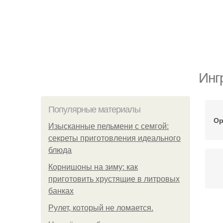
Инг
Популярные материалы
Ор
Изысканные пельмени с семгой:
секреты приготовления идеального
блюда
Корнишоны на зиму: как
приготовить хрустящие в литровых
банках
Рулет, который не ломается.
П