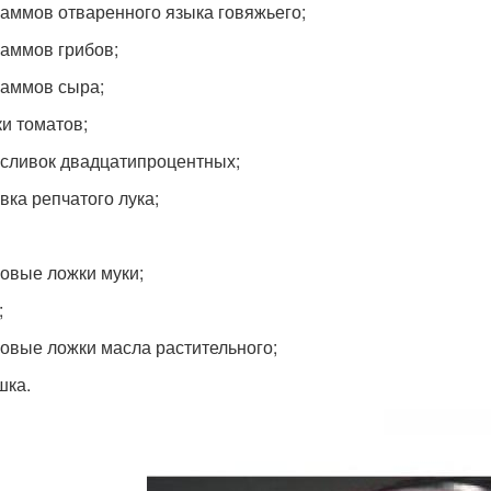
раммов отваренного языка говяжьего;
раммов грибов;
раммов сыра;
ки томатов;
 сливок двадцатипроцентных;
вка репчатого лука;
ловые ложки муки;
;
ловые ложки масла растительного;
шка.