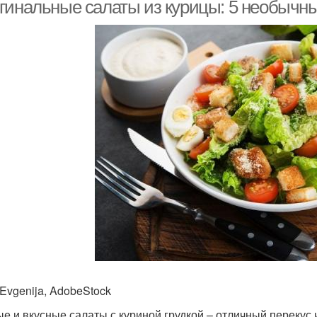
гинальные салаты из курицы: 5 необычн
Салат из фасоли
Салат с тунцом
Са
Салат из свиного
Салат из сердца
Са
сердца
Салаты из свиного
Салат с корейской
Сала
сердца
морковью
Са
Пикантный салат
Салат с острым перцем
 Evgenija, AdobeStock
е и вкусные салаты с куриной грудкой – отличный перекус