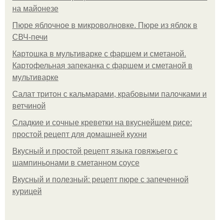
на майонезе
Пюре яблочное в микроволновке. Пюре из яблок в
СВЧ-печи
Картошка в мультиварке с фаршем и сметаной.
Картофельная запеканка с фаршем и сметаной в
мультиварке
Салат тритон с кальмарами, крабовыми палочками и
ветчиной
Сладкие и сочные креветки на вкуснейшем рисе:
простой рецепт для домашней кухни
Вкусный и простой рецепт языка говяжьего с
шампиньонами в сметанном соусе
Вкусный и полезный: рецепт пюре с запеченной
курицей