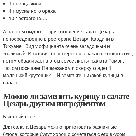
1 г перца чили
4 г мускатного ореха
10 г эстрагона….
А на этом
видео
— приготовление салат Цезарь
непосредственно в ресторане Цезаря Кардини в
Тихуане. Вид у официанта очень загадочный и
значимый. И готовит он интересно: сначала готовит соус,
потом обваливает в этом соусе листья салата Ромэн,
потом посыпает Пармезаном и сверху кладет 1
маленький крутончик….И заметьте: никакой курицы в
салате!
Можно ли заменить курицу в салате
Цезарь другим ингредиентом
Быстрый ответ
Для салата Цезарь можно приготовить различные
блюда, которые будут хорошо сочетаться с его вкусом.