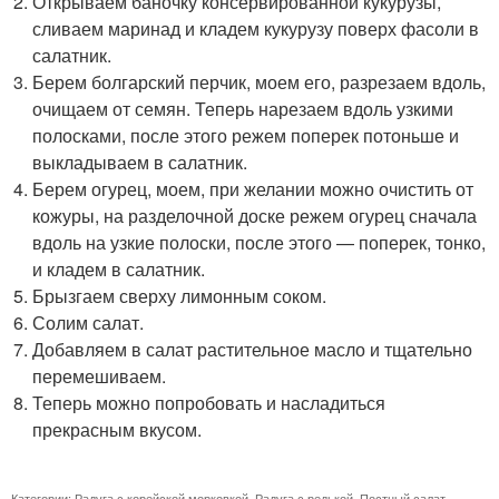
Открываем баночку консервированной кукурузы,
сливаем маринад и кладем кукурузу поверх фасоли в
салатник.
Берем болгарский перчик, моем его, разрезаем вдоль,
очищаем от семян. Теперь нарезаем вдоль узкими
полосками, после этого режем поперек потоньше и
выкладываем в салатник.
Берем огурец, моем, при желании можно очистить от
кожуры, на разделочной доске режем огурец сначала
вдоль на узкие полоски, после этого — поперек, тонко,
и кладем в салатник.
Брызгаем сверху лимонным соком.
Солим салат.
Добавляем в салат растительное масло и тщательно
перемешиваем.
Теперь можно попробовать и насладиться
прекрасным вкусом.
Категории:
Радуга с корейской морковкой
,
Радуга с редькой
,
Постный салат