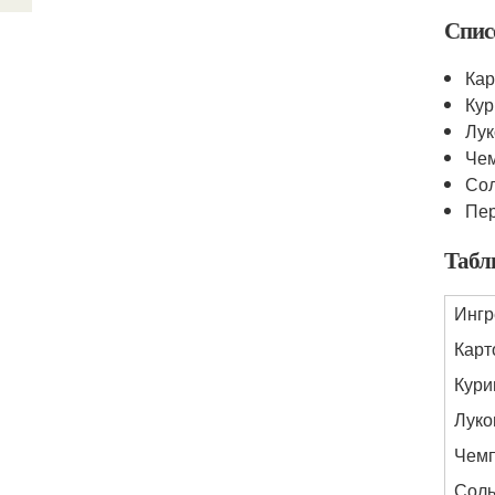
Спис
Кар
Кур
Лук
Че
Со
Пе
Табл
Ингр
Карт
Кури
Луко
Чем
Сол