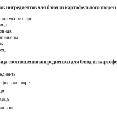
ок ингредиентов для блюд из картофельного пюре 
тофельное пюре
ица
овица
мпиньоны
ль
рец
ица соотношения ингредиентов для блюд из картоф
едиенты
офельное пюре
ца
вица
пиньоны
ь