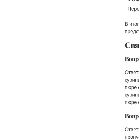
Пер
В ито
предс
Свя
Вопр
Ответ
курин
пюре 
курин
пюре 
Вопр
Ответ
пропу