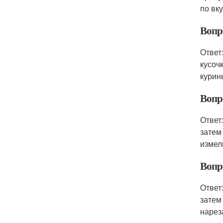
по вк
Вопр
Ответ
кусоч
курин
Вопр
Ответ
затем
измел
Вопр
Ответ
затем
нарез