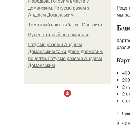
Передача Готовим вместе с
Рецеп
доманским. Готуємо разом з
мы ра
Андрієм Доманським
Блю
Томатный сок с табаско. Сангрита
Рулет, который не ломается.
Карто
Готуємо разом з Андрієм
разли
Доманським та Андрієм дромовим
Карт
рецепти. Готуємо разом з Андрієм
Доманським
400
200
2 л
2 с
сол
1. Лу
2. Че