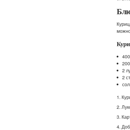
Блю
Куриц
можно
Кури
400
200
2 л
2 с
сол
1. Ку
2. Лу
3. Ка
4. Доб