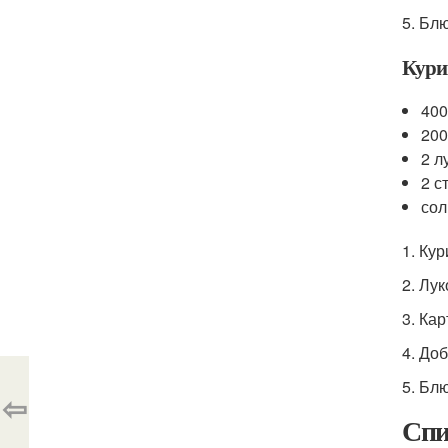
5. Бл
Кури
400
200
2 л
2 с
сол
1. Ку
2. Лу
3. Ка
4. Доб
5. Бл
⇦
Спи