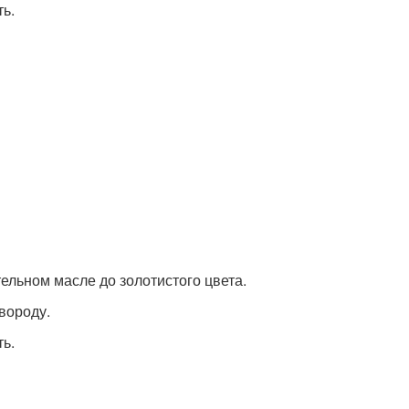
ь.
тельном масле до золотистого цвета.
овороду.
ь.