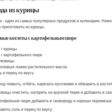
да из курицы
а - один из самых популярных продуктов в кулинарии. Ниж
 приготовить из курицы.
ные котлеты с картофельным пюре
 г курицы
 г картофельного пюре
уковицы
толовые ложки растительного масла
ь и перец по вкусу
рицу помыть, отбить, нарезать кусочками и обжарить в расти
ковицы очистить, натереть на крупной терке и добавить в ск
ртофельное пюре добавить в сковороду и хорошо перемешат
авить соль и перец по вкусу.