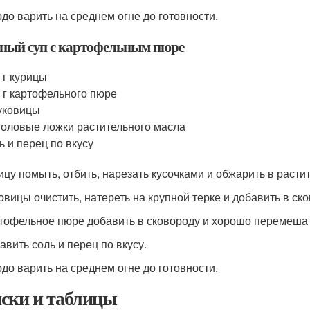
юдо варить на среднем огне до готовности.
ный суп с картофельным пюре
 г курицы
 г картофельного пюре
уковицы
толовые ложки растительного масла
ь и перец по вкусу
рицу помыть, отбить, нарезать кусочками и обжарить в расти
ковицы очистить, натереть на крупной терке и добавить в ск
ртофельное пюре добавить в сковороду и хорошо перемешат
авить соль и перец по вкусу.
юдо варить на среднем огне до готовности.
ски и таблицы