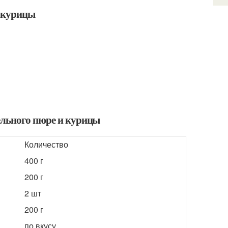
и курицы
ельного пюре и курицы
Количество
400 г
200 г
2 шт
200 г
по вкусу