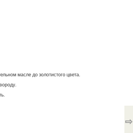
тельном масле до золотистого цвета.
овороду.
ь.
⇨