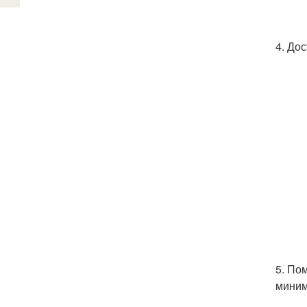
4. До
5. По
миним