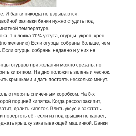
. И банки никогда не взрываются.
войной заливки банки нужно студить под
мнатной температуре.
ка, 1 ч ложка 70% уксуса, огурцы, укроп, хрен
н (по желанию) Если огурцы собраны больше, чем
е. Если огурцы собраны недавно и у них не
онцы огурцов при желании можно срезать, но
рить кипятком. На дно положить зелень и чеснок.
ыть крышками и дать постоять несколько минут.
соль отмерять спичечным коробком. На 3-х
торой порцией кипятка. Когда рассол закипит,
атит, долить кипяток. Влить уксус и закатать.
 повертеть её - если из под крышки не капает,
 поджать крышку закатывающей машинкой. Банки