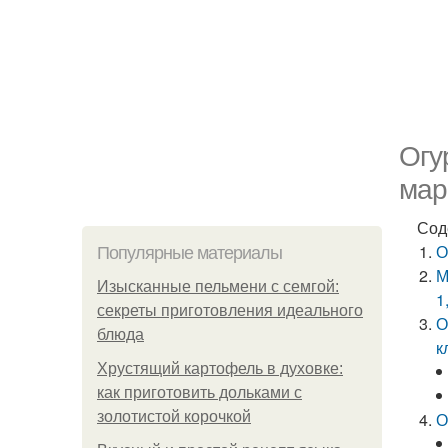
Огу
мар
Сод
О
Популярные материалы
М
Изысканные пельмени с семгой:
1
секреты приготовления идеального
О
блюда
к
Хрустящий картофель в духовке:
как приготовить дольками с
золотистой корочкой
О