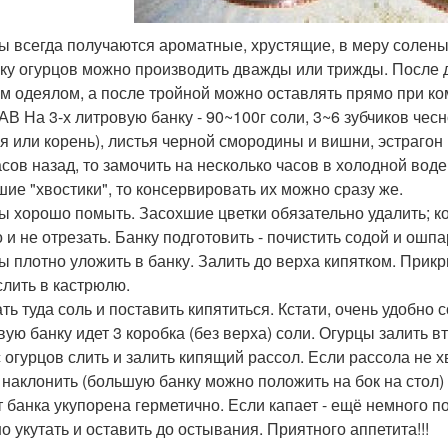
ы всегда получаются ароматные, хрустящие, в меру соленые
ку огурцов можно производить дважды или трижды. После д
м одеялом, а после тройной можно оставлять прямо при ко
В На 3-х литровую банку - 90~100г соли, 3~6 зубчиков чесно
ья или корень), листья черной смородины и вишни, эстраго
асов назад, то замочить на несколько часов в холодной вод
шие "хвостики", то консервировать их можно сразу же.
ы хорошо помыть. Засохшие цветки обязательно удалить; к
 и не отрезать. Банку подготовить - почистить содой и ошпа
ы плотно уложить в банку. Залить до верха кипятком. Прикр
слить в кастрюлю.
ть туда соль и поставить кипятиться. Кстати, очень удобно 
вую банку идет 3 коробка (без верха) соли. Огурцы залить в
 огурцов слить и залить кипящий рассол. Если рассола не хв
 наклонить (большую банку можно положить на бок на стол) и
т банка укупорена герметично. Если капает - ещё немного
о укутать и оставить до остывания. Приятного аппетита!!!