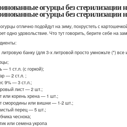
инованные огурцы без стерилизации н
инованные огурцы без стерилизации на
 огурцы отлично подойдут на зиму, похрустеть с картошечкой
рет одно удовольствие. Что тут говорить, берите себе на зам
диенты:
5 литровую банку (для 3-х литровой просто умножьте (*) все 
рцы;
ь — 1 ст.л. (с горкой);
ар — 2 ст.л. ;
ус 9% — 3 ст.л.;
ровый лист — 2 шт.;
т или корень хрена — 1 шт.;
т смородины или вишни — 1-2 шт.;
истый перец — 5 шт.;
убчика чеснока;
тик или семена укропа