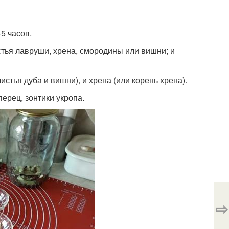
5 часов.
стья лавруши, хрена, смородины или вишни; и
тья дуба и вишни), и хрена (или корень хрена).
перец, зонтики укропа.
⇨