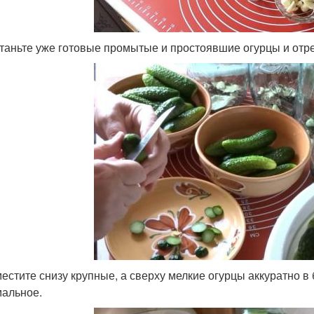
станьте уже готовые промытые и простоявшие огурцы и отре
местите снизу крупные, а сверху мелкие огурцы аккуратно в
альное.