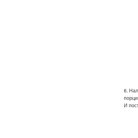
6. На
порци
И пос