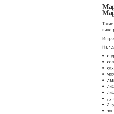
Мар
Мар
Такие
винег
Ингре
На 1,
огу
сол
сах
укс
лав
лис
лис
душ
2 з
зон