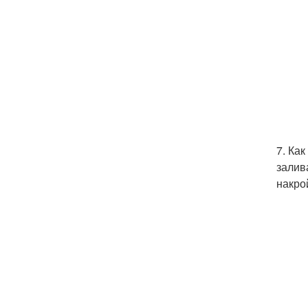
7. Ка
залив
накро