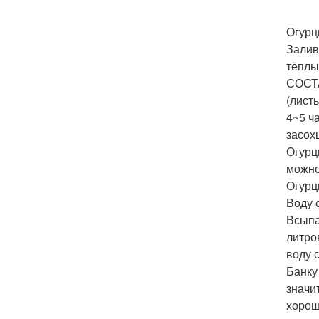
Огурц
Залив
тёплы
СОСТА
(лист
4~5 ч
засох
Огурц
можно
Огурц
Воду 
Всыпа
литро
воду с
Банку
значи
хорош