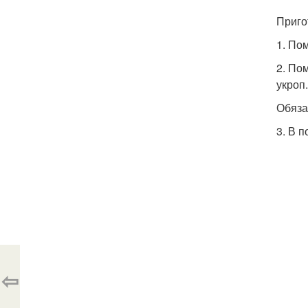
Приго
1. По
2. По
укроп.
Обяза
3. В 
⇦