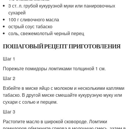
3 ст. л. грубой кукурузной муки или панировочных
сухарей
100 г сливочного масла
острый соус табаско
соль, свежемолотый черный перец
ПОШАГОВЫЙ РЕЦЕПТ ПРИГОТОВЛЕНИЯ
Шаг 1
Порежьте помидоры ломтиками толщиной 1 см.
Шаг 2
Взбейте в миске яйцо с молоком и несколькими каплями
табаско. В другой миске смешайте кукурузную муку или
сухари с солью и перцем.
Шаг 3
Растопите масло в широкой сковороде. Ломтики
помидоров обмакните сперва в молочную смесь, затем в