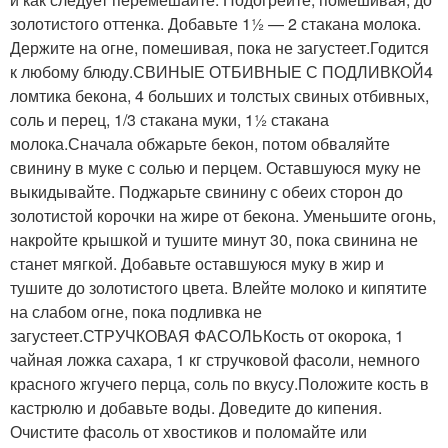
золотистого оттенка. Добавьте 1½ — 2 стакана молока.
Держите на огне, помешивая, пока не загустеет.Годится
к любому блюду.СВИНЫЕ ОТБИВНЫЕ С ПОДЛИВКОЙ4
ломтика бекона, 4 больших и толстых свиных отбивных,
соль и перец, 1/3 стакана муки, 1½ стакана
молока.Сначала обжарьте бекон, потом обваляйте
свинину в муке с солью и перцем. Оставшуюся муку не
выкидывайте. Поджарьте свинину с обеих сторон до
золотистой корочки на жире от бекона. Уменьшите огонь,
накройте крышкой и тушите минут 30, пока свинина не
станет мягкой. Добавьте оставшуюся муку в жир и
тушите до золотистого цвета. Влейте молоко и кипятите
на слабом огне, пока подливка не
загустеет.СТРУЧКОВАЯ ФАСОЛЬКость от окорока, 1
чайная ложка сахара, 1 кг стручковой фасоли, немного
красного жгучего перца, соль по вкусу.Положите кость в
кастрюлю и добавьте воды. Доведите до кипения.
Очистите фасоль от хвостиков и поломайте или