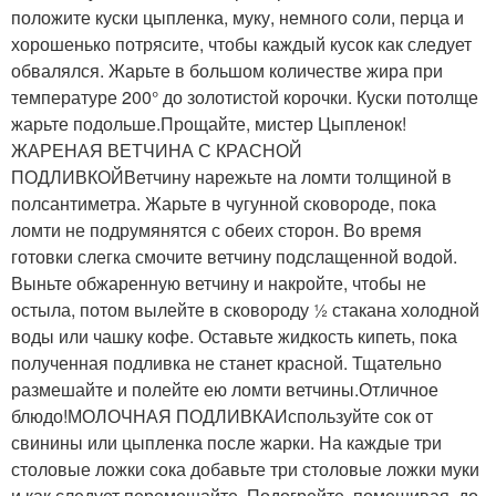
положите куски цыпленка, муку, немного соли, перца и
хорошенько потрясите, чтобы каждый кусок как следует
обвалялся. Жарьте в большом количестве жира при
температуре 200° до золотистой корочки. Куски потолще
жарьте подольше.Прощайте, мистер Цыпленок!
ЖАРЕНАЯ ВЕТЧИНА С КРАСНОЙ
ПОДЛИВКОЙВетчину нарежьте на ломти толщиной в
полсантиметра. Жарьте в чугунной сковороде, пока
ломти не подрумянятся с обеих сторон. Во время
готовки слегка смочите ветчину подслащенной водой.
Выньте обжаренную ветчину и накройте, чтобы не
остыла, потом вылейте в сковороду ½ стакана холодной
воды или чашку кофе. Оставьте жидкость кипеть, пока
полученная подливка не станет красной. Тщательно
размешайте и полейте ею ломти ветчины.Отличное
блюдо!МОЛОЧНАЯ ПОДЛИВКАИспользуйте сок от
свинины или цыпленка после жарки. На каждые три
столовые ложки сока добавьте три столовые ложки муки
и как следует перемешайте. Подогрейте, помешивая, до