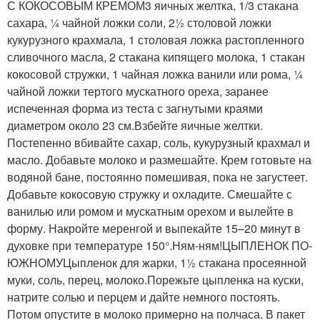
С КОКОСОВЫМ КРЕМОМ3 яичных желтка, 1/3 стакана
сахара, ¼ чайной ложки соли, 2½ столовой ложки
кукурузного крахмала, 1 столовая ложка растопленного
сливочного масла, 2 стакана кипящего молока, 1 стакан
кокосовой стружки, 1 чайная ложка ванили или рома, ¼
чайной ложки тертого мускатного ореха, заранее
испеченная форма из теста с загнутыми краями
диаметром около 23 см.Взбейте яичные желтки.
Постепенно вбивайте сахар, соль, кукурузный крахмал и
масло. Добавьте молоко и размешайте. Крем готовьте на
водяной бане, постоянно помешивая, пока не загустеет.
Добавьте кокосовую стружку и охладите. Смешайте с
ванилью или ромом и мускатным орехом и вылейте в
форму. Накройте меренгой и выпекайте 15–20 минут в
духовке при температуре 150°.Ням-ням!ЦЫПЛЕНОК ПО-
ЮЖНОМУЦыпленок для жарки, 1½ стакана просеянной
муки, соль, перец, молоко.Порежьте цыпленка на куски,
натрите солью и перцем и дайте немного постоять.
Потом опустите в молоко примерно на полчаса. В пакет