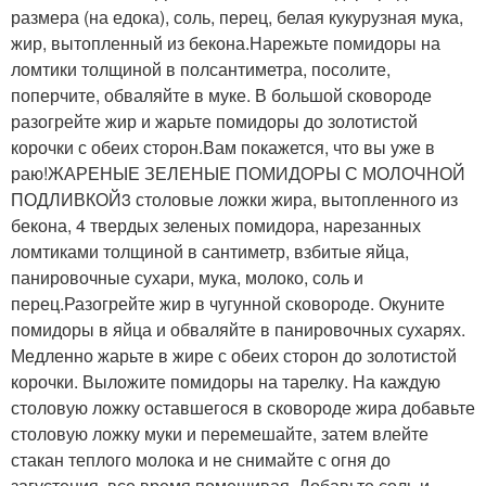
размера (на едока), соль, перец, белая кукурузная мука,
жир, вытопленный из бекона.Нарежьте помидоры на
ломтики толщиной в полсантиметра, посолите,
поперчите, обваляйте в муке. В большой сковороде
разогрейте жир и жарьте помидоры до золотистой
корочки с обеих сторон.Вам покажется, что вы уже в
раю!ЖАРЕНЫЕ ЗЕЛЕНЫЕ ПОМИДОРЫ С МОЛОЧНОЙ
ПОДЛИВКОЙ3 столовые ложки жира, вытопленного из
бекона, 4 твердых зеленых помидора, нарезанных
ломтиками толщиной в сантиметр, взбитые яйца,
панировочные сухари, мука, молоко, соль и
перец.Разогрейте жир в чугунной сковороде. Окуните
помидоры в яйца и обваляйте в панировочных сухарях.
Медленно жарьте в жире с обеих сторон до золотистой
корочки. Выложите помидоры на тарелку. На каждую
столовую ложку оставшегося в сковороде жира добавьте
столовую ложку муки и перемешайте, затем влейте
стакан теплого молока и не снимайте с огня до
загустения, все время помешивая. Добавьте соль и