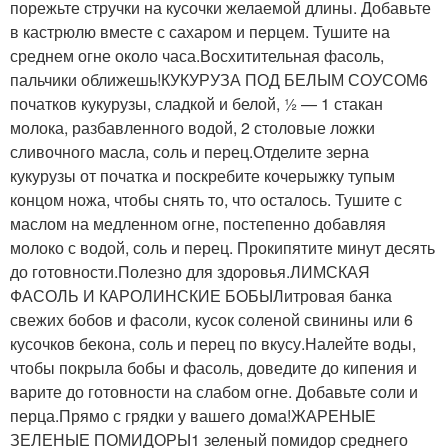
порежьте стручки на кусочки желаемой длины. Добавьте
в кастрюлю вместе с сахаром и перцем. Тушите на
среднем огне около часа.Восхитительная фасоль,
пальчики оближешь!КУКУРУЗА ПОД БЕЛЫМ СОУСОМ6
початков кукурузы, сладкой и белой, ½ — 1 стакан
молока, разбавленного водой, 2 столовые ложки
сливочного масла, соль и перец.Отделите зерна
кукурузы от початка и поскребите кочерыжку тупым
концом ножа, чтобы снять то, что осталось. Тушите с
маслом на медленном огне, постепенно добавляя
молоко с водой, соль и перец. Прокипятите минут десять
до готовности.Полезно для здоровья.ЛИМСКАЯ
ФАСОЛЬ И КАРОЛИНСКИЕ БОБЫЛитровая банка
свежих бобов и фасоли, кусок соленой свинины или 6
кусочков бекона, соль и перец по вкусу.Налейте воды,
чтобы покрыла бобы и фасоль, доведите до кипения и
варите до готовности на слабом огне. Добавьте соли и
перца.Прямо с грядки у вашего дома!ЖАРЕНЫЕ
ЗЕЛЕНЫЕ ПОМИДОРЫ1 зеленый помидор среднего