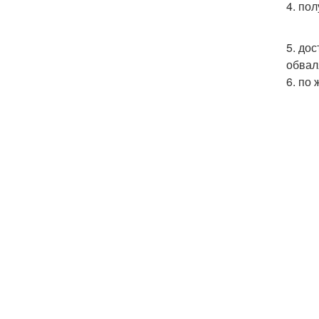
4. по
5. до
обвал
6. по