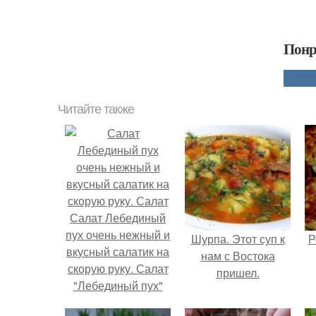
Понр
Читайте также
Салат Лебединый
пух очень нежный и
Шурпа. Этот суп к
Р
вкусный салатик на
нам с Востока
скорую руку. Салат
пришел.
"Лебединый пух"