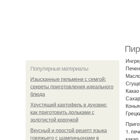
Пир
Ингре
Печень
Популярные материалы
Масло 
Изысканные пельмени с семгой:
Сгущен
секреты приготовления идеального
Какао -
блюда
Сахар 
Хрустящий картофель в духовке:
Коньяк
как приготовить дольками с
Грецк
золотистой корочкой
Приго
Вкусный и простой рецепт языка
1. пе
говяжьего с шампиньонами в
какао.