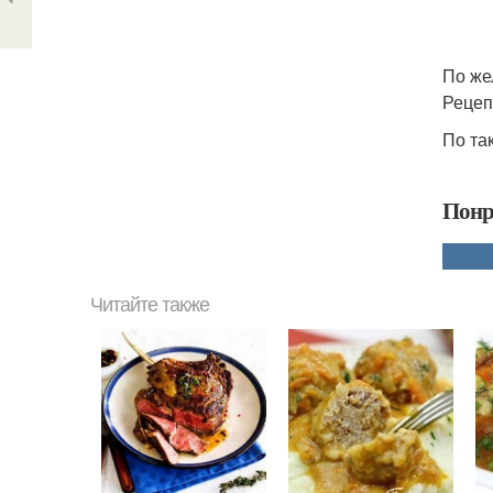
По же
Рецепт
По та
Понр
Читайте также