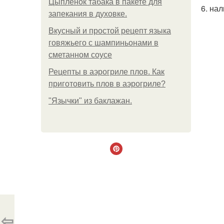
Цыплёнок табака в пакете для
6. нал
запекания в духовке.
Вкусный и простой рецепт языка
говяжьего с шампиньонами в
сметанном соусе
Рецепты в аэрогриле плов. Как
приготовить плов в аэрогриле?
"Язычки" из баклажан.
⇦