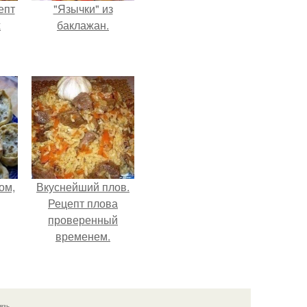
епт
"Язычки" из
х
баклажан.
ом,
Вкуснейший плов.
Рецепт плова
проверенный
временем.
язь