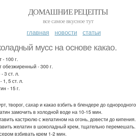
ДОМАШНИЕ РЕЦЕПТЫ
все самое вкусное тут
главная
новости
статьи
оладный мусс на основе какао.
 - 100 г.
г обезжиренный - 300 г.
- 3 ст. л.
 1, 5 ст. л.
н - 15 г.
урт, творог, сахар и какао взбить в блендере до однородног
латин замочить в холодной воде на 10-15 мин.
ставить кастрюлю с желатином на огонь, довести до кипения.
бавить желатин в шоколадный крем, тщательно перемешать.
ксером взбивать крем 1-2 мин.