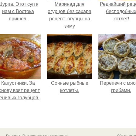
Шурпа. Этот суп к
Маринад для
Редчайший рец
нам с Востока
огурцов без сахара
бесподобны
пришел.
рецепт. огурцы на
котлет!
зиму
Капустники. За
Сочные рыбные
Перепечи с мяс
снову взят рецепт
котлеты.
грибами.
енивых голубцов.
Контакты
Пользовательское соглашение
Обратная св