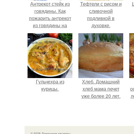
Антрекот стейк из
Тефтели с рисом и
говядины. Как
сливочной
пожарить антрекот
подливкой в
из говядины на
духовке.
сковороде
Гульчехра из
Хлеб. Домашний
курицы.
хлеб мама печет
о
уже более 20 лет.
л
© 2026 Домашние рецепты