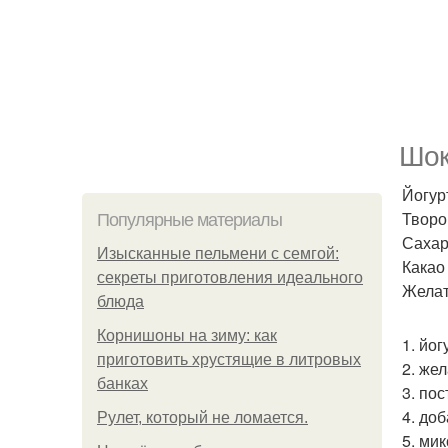
Шок
Йогурт
Творо
Популярные материалы
Сахар 
Изысканные пельмени с семгой:
Какао -
секреты приготовления идеального
Желати
блюда
Корнишоны на зиму: как
1. йог
приготовить хрустящие в литровых
2. же
банках
3. по
4. до
Рулет, который не ломается.
5. ми