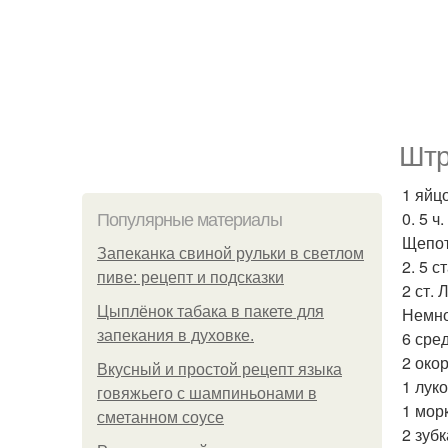
Штр
1 яйцо
0. 5 ч
Популярные материалы
Щепот
Запеканка свиной рульки в светлом
2. 5 с
пиве: рецепт и подсказки
2 ст.
Цыплёнок табака в пакете для
Немно
запекания в духовке.
6 сре
2 око
Вкусный и простой рецепт языка
1 лук
говяжьего с шампиньонами в
1 мор
сметанном соусе
2 зубк