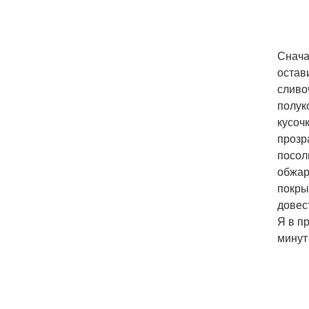
Снача
остав
сливо
полук
кусоч
прозр
посол
обжар
покры
довес
Я в п
минут