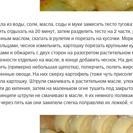
ла из воды, соли, масла, соды и муки замесить тесто туговат
ить отдыхать на 20 минут, затем разделить тесто на 2 части
чным маслом, скатать в рулетик и порезать на кусочки. Морк
ольцами, чеснок измельчить, картошку порезать крупными 
ками и обжарить с двух сторон на разогретом растительном 
ачности отдельно на масле, в конце добавить чеснок. На дн
ить (примерно небольшая щепотка), поперчить, полить жир
енные овощи. На них сверху картофель (тоже чуть присолить
ла картошку. Штрули смачивать в растительном масле, уло
ти до кипения, затем на маленьком огне тушить под закрыт
ринципе штрули не смачиваю в масле, я их немного поливаю
 через пять как они закипели слегка поправляю их ложкой, ч