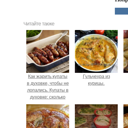
Читайте также
Как жарить купаты
Гульчехра из
в духовке, чтобы не
курицы.
лопались. Купаты в
духовке: сколько
готовить блюдо?