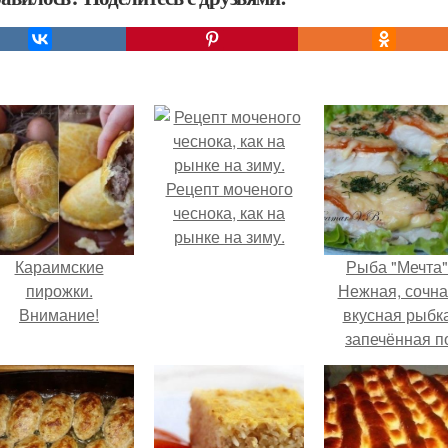
Рецепт моченого
чеснока, как на
рынке на зиму.
Караимские
Рыба "Мечта"
пирожки.
Нежная, сочна
Внимание!
вкусная рыбка
запечённая п
этому рецепту
полюбилась мо
семье.