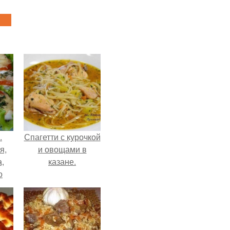
.
Спагетти с курочкой
я,
и овощами в
,
казане.
о
,
ей