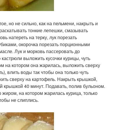
ое, но не сильно, как на пельмени, накрыть и
, раскатывать тонкие лепешки, смазывать
овь натереть на терку, лук порезать
кубиками, окорочка порезать порционными
масле. Лук и морковь пассеровать до
о кастрюли выложить кусочки курицы, чуть
ом на котором она жарилась, выложить сверху
), влить воды так чтобы она только чуть
жить сверху на картофель. Накрыть крышкой,
ой крышкой 40 минут. Подавать, полив бульоном.
 жиром, на котором жарилась курица, только
тобы не слиплись.