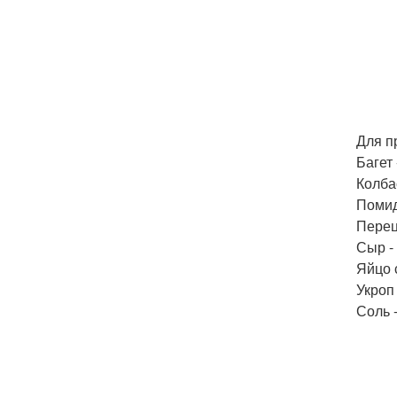
Для п
Багет 
Колбас
Помидо
Перец 
Сыр - 
Яйцо с
Укроп 
Соль -