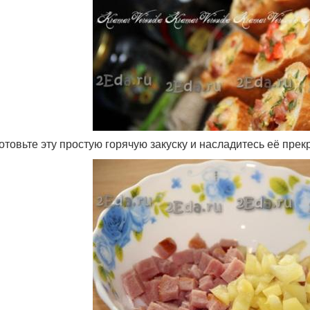
готовьте эту простую горячую закуску и насладитесь её пре