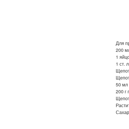
Для п
200 м
1 яйцо
1 ст. 
Щепот
Щепот
50 мл
200 г
Щепот
Расти
Сахар