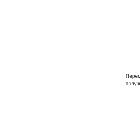
Перем
получ