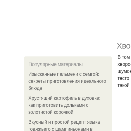
Хво
В том
хворо
Популярные материалы
шумов
Изысканные пельмени с семгой:
тесто
секреты приготовления идеального
такой
блюда
Хрустящий картофель в духовке:
как приготовить дольками с
золотистой корочкой
Вкусный и простой рецепт языка
говяжьего с шампиньонами в