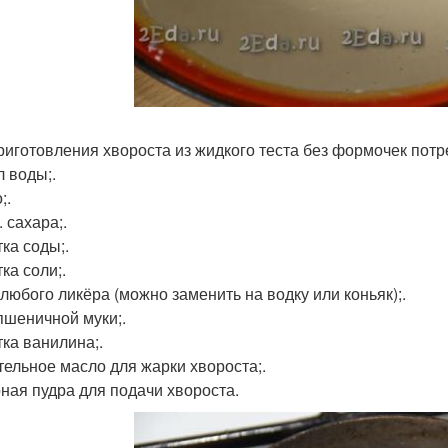
риготовления хвороста из жидкого теста без формочек потр
л воды;.
;.
л. сахара;.
ка соды;.
ка соли;.
 любого ликёра (можно заменить на водку или коньяк);.
 пшеничной муки;.
ка ванилина;.
тельное масло для жарки хвороста;.
ная пудра для подачи хвороста.