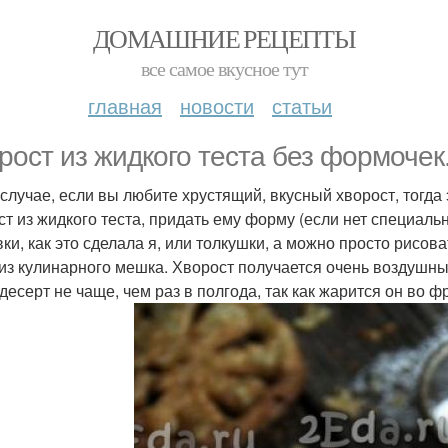
ДОМАШНИЕ РЕЦЕПТЫ
все самое вкусное тут
главная
новости
статьи
рост из жидкого теста без формочек
 случае, если вы любите хрустящий, вкусный хворост, тогда 
ст из жидкого теста, придать ему форму (если нет специа
ки, как это сделала я, или толкушки, а можно просто рисо
 из кулинарного мешка. Хворост получается очень воздушн
 десерт не чаще, чем раз в полгода, так как жарится он во 