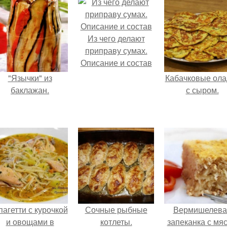
Из чего делают
приправу сумах.
Описание и состав
"Язычки" из
Кабачковые ола
баклажан.
с сыром.
пагетти с курочкой
Сочные рыбные
Вермишелева
и овощами в
котлеты.
запеканка с мя