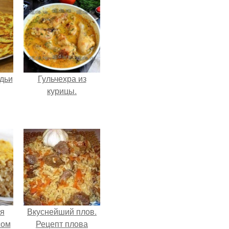
дьи
Гульчехра из
курицы.
я
Вкуснейший плов.
сом
Рецепт плова