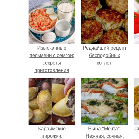
Изысканные
Редчайший рецепт
пельмени с семгой:
бесподобных
секреты
котлет!
приготовления
идеального блюда
Караимские
Рыба "Мечта".
С
пирожки.
Нежная, сочная,