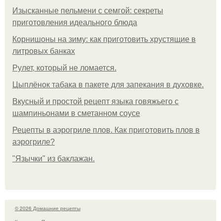
Изысканные пельмени с семгой: секреты
приготовления идеального блюда
Корнишоны на зиму: как приготовить хрустящие в
литровых банках
Рулет, который не ломается.
Цыплёнок табака в пакете для запекания в духовке.
Вкусный и простой рецепт языка говяжьего с
шампиньонами в сметанном соусе
Рецепты в аэрогриле плов. Как приготовить плов в
аэрогриле?
"Язычки" из баклажан.
© 2026 Домашние рецепты