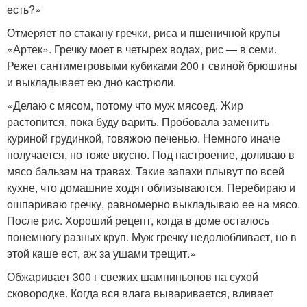
есть?»
Отмеряет по стакану гречки, риса и пшеничной крупы
«Артек». Гречку моет в четырех водах, рис — в семи.
Режет сантиметровыми кубиками 200 г свиной брюшины
и выкладывает ею дно кастрюли.
«Делаю с мясом, потому что муж мясоед. Жир
растопится, пока буду варить. Пробовала заменить
куриной грудинкой, говяжою печенью. Немного иначе
получается, но тоже вкусно. Под настроение, доливаю в
мясо бальзам на травах. Такие запахи плывут по всей
кухне, что домашние ходят облизываются. Перебираю и
ошпариваю гречку, равномерно выкладываю ее на мясо.
После рис. Хороший рецепт, когда в доме осталось
понемногу разных круп. Муж гречку недолюбливает, но в
этой каше ест, аж за ушами трещит.»
Обжаривает 300 г свежих шампиньонов на сухой
сковородке. Когда вся влага вываривается, вливает