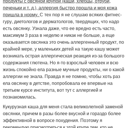
продукты с овсяной крупой (каши, хлебцы, отруби,
печеньки и т. д.), аллергия быстро прошла и моя кожа
пришла в норму.
С тех пор я не слушаю всяких фитнес-
гуру, диетологов и дерматологов, твердящих, что надо
есть овсянку. Узнала даже, что ее вредно есть часто,
максимум 3 раза в неделю и никак не больше, а еще
оказывается овсянка это очень аллергенный продукт, по
крайней мере, у маленьких детей на такую кашу может
возникать острая аллергическая реакция из-за большого
содержания глютена. Но я-то взрослый человек и всю
жизнь спокойно ела разные мучные продукты, ни о какой
аллергии не знала. Правда я не помню, чтобы хоть раз
ела овсянку в детстве, попробовала ее впервые на
третьем курсе института, вот тут с аллергией и
познакомилась.
Кукурузная каша для меня стала великолепной заменой
овсянки, причем в разы более вкусной и гораздо более
эффективной в вопросе похудения. Поэтому я
рекомендую присмотреться к этой крупе тем, кто не