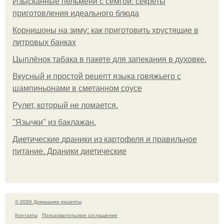
Изысканные пельмени с семгой: секреты
приготовления идеального блюда
Корнишоны на зиму: как приготовить хрустящие в
литровых банках
Цыплёнок табака в пакете для запекания в духовке.
Вкусный и простой рецепт языка говяжьего с
шампиньонами в сметанном соусе
Рулет, который не ломается.
"Язычки" из баклажан.
Диетические драники из картофеля и правильное
питание. Драники диетические
© 2026 Домашние рецепты
Контакты
Пользовательское соглашение