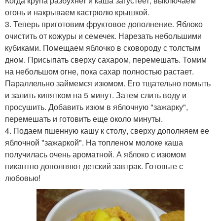
Когда крупа разбухнет и каша загустеет, выключаем
огонь и накрываем кастрюлю крышкой.
3. Теперь приготовим фруктовое дополнение. Яблоко
очистить от кожуры и семечек. Нарезать небольшими
кубиками. Помещаем яблочко в сковороду с толстым
дном. Присыпать сверху сахаром, перемешать. Томим
на небольшом огне, пока сахар полностью растает.
Параллельно займемся изюмом. Его тщательно помыть
и залить кипятком на 5 минут. Затем слить воду и
просушить. Добавить изюм в яблочную "зажарку",
перемешать и готовить еще около минуты.
4. Подаем пшенную кашу к столу, сверху дополняем ее
яблочной "зажаркой". На топленом молоке каша
получилась очень ароматной. А яблоко с изюмом
пикантно дополняют детский завтрак. Готовьте с
любовью!