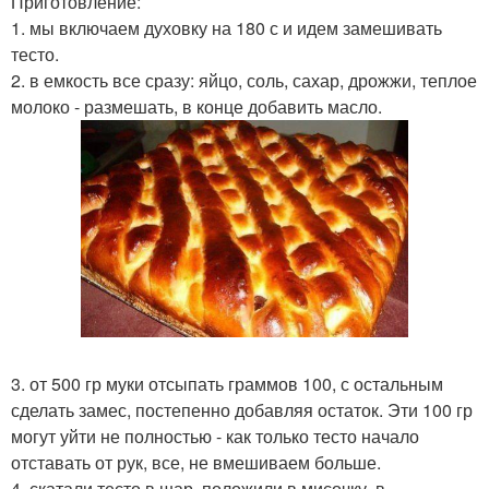
Приготовление:
1. мы включаем духовку на 180 с и идем замешивать
тесто.
2. в емкость все сразу: яйцо, соль, сахар, дрожжи, теплое
молоко - размешать, в конце добавить масло.
3. от 500 гр муки отсыпать граммов 100, с остальным
сделать замес, постепенно добавляя остаток. Эти 100 гр
могут уйти не полностью - как только тесто начало
отставать от рук, все, не вмешиваем больше.
4. скатали тесто в шар, положили в мисочку, в