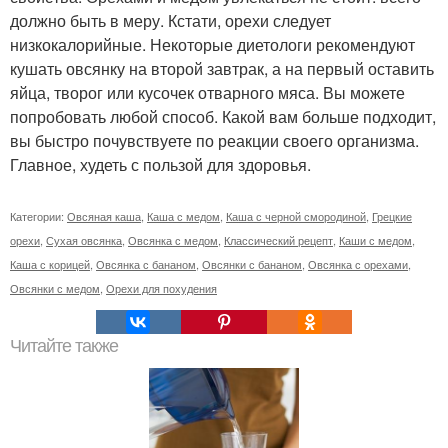
должно быть в меру. Кстати, орехи следует
низкокалорийные. Некоторые диетологи рекомендуют
кушать овсянку на второй завтрак, а на первый оставить
яйца, творог или кусочек отварного мяса. Вы можете
попробовать любой способ. Какой вам больше подходит,
вы быстро почувствуете по реакции своего организма.
Главное, худеть с пользой для здоровья.
Категории:
Овсяная каша
,
Каша с медом
,
Каша с черной смородиной
,
Грецкие
орехи
,
Сухая овсянка
,
Овсянка с медом
,
Классический рецепт
,
Каши с медом
,
Каша с корицей
,
Овсянка с бананом
,
Овсянки с бананом
,
Овсянка с орехами
,
Овсянки с медом
,
Орехи для похудения
Читайте также