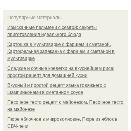
Популярные материалы
Изысканные пельмени с семгой: секреты
приготовления идеального блюда
Картошка в мультиварке с фаршем и сметаной.
Картофельная запеканка с фаршем и сметаной в
мультиварке
Сладкие и сочные креветки на вкуснейшем рисе:
простой рецепт для домашней кухни
Вкусный и простой рецепт языка говяжьего с
шампиньонами в сметанном соусе
Песочное тесто рецепт с майонезом. Песочное тесто
на майонезе
Пюре яблочное в микроволновке. Пюре из яблок в
СВЧ-печи