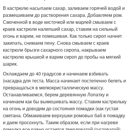
В кастрюлю насыпаем сахар, заливаем горячей водой и
размешиваем до растворения сахара. Добавляем ром.
Смоченной в воде кисточкой или марлей смываем с
краев кастрюли налипший сахар, ставим на сильный
огонь и варим, не помешивая. Как только сироп начнет
закипать, снимаем пену. Снова смываем с краев
кастрюли брызги сахарного сиропа, накрываем
кастрюлю крышкой и варим сироп до пробы на мягкий
шарик.
Охлаждаем до 40 градусов и начинаем взбивать
(насадка для теста. Масса начинает постепенно белеть и
превращаться в мелкокристаллическую массу.
Останавливаемся, берем деревянную Лопатку и
начинаем как бы вымешивать массу. Ставим кастрюльку
на огонь и доводим до состояния помадки (как густая
сметана. Обмакиваем верхушки ромовых баб в помадку
и даем просохнуть. Таким образом, если при нагреве
помадка все равно остается твердоватой (густоватой),