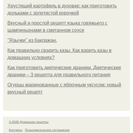
Хрустящий картофель в духовке: как приготовить
дольками с золотистой корочкой
Вкусный и простой рецепт языка говяжьего с
шампиньонами в сметанном соусе
"Язычки" из баклажан.
Как правильно сварить казы. Как варить казы в
домашних условиях?
Как приготовить диетические драники. Диетические
драники – 3 рецепта для правильного питания
Огурцы маринованные с яблочным уксусом: новый
вкусный рецепт
© 2026 Домашние рецепты
Контакты
Пользовательское соглашение