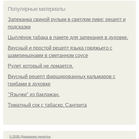
Популярные материалы
Запеканка свиной рульки в светлом пиве: рецепт и
подсказки
Цыплёнок табака в пакете для запекания в духовке.
Вкусный и простой рецепт языка говяжьего с
шампиньонами в сметанном соусе
Рулет, который не ломается.
Вкусный рецепт фаршированных кальмаров с
грибами в духовке
"Язычки" из баклажан.
Томатный сок с табаско. Сангрита
© 2026 Домашние рецепты