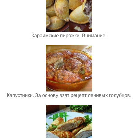
Караимские пирожки. Внимание!
Капустники. За основу взят рецепт ленивых голубцов.