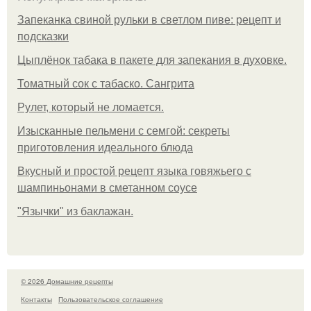
Запеканка свиной рульки в светлом пиве: рецепт и
подсказки
Цыплёнок табака в пакете для запекания в духовке.
Томатный сок с табаско. Сангрита
Рулет, который не ломается.
Изысканные пельмени с семгой: секреты
приготовления идеального блюда
Вкусный и простой рецепт языка говяжьего с
шампиньонами в сметанном соусе
"Язычки" из баклажан.
© 2026 Домашние рецепты
Контакты
Пользовательское соглашение