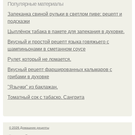
Популярные материалы
Запеканка свиной рульки в светлом пиве: рецепт и
подсказки
Цыплёнок табака в пакете для запекания в духовке.
Вкусный и простой рецепт языка говяжьего с
шампиньонами в сметанном соусе
Рулет, который не ломается.
Вкусный рецепт фаршированных кальмаров с
грибами в духовке
"Язычки" из баклажан.
Томатный сок с табаско. Сангрита
© 2026 Домашние рецепты