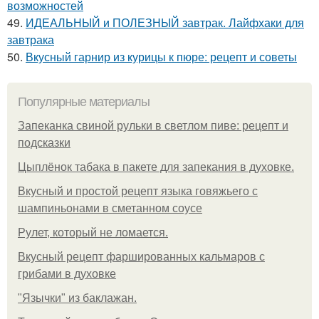
возможностей
49.
ИДЕАЛЬНЫЙ и ПОЛЕЗНЫЙ завтрак. Лайфхаки для
завтрака
50.
Вкусный гарнир из курицы к пюре: рецепт и советы
Популярные материалы
Запеканка свиной рульки в светлом пиве: рецепт и
подсказки
Цыплёнок табака в пакете для запекания в духовке.
Вкусный и простой рецепт языка говяжьего с
шампиньонами в сметанном соусе
Рулет, который не ломается.
Вкусный рецепт фаршированных кальмаров с
грибами в духовке
"Язычки" из баклажан.