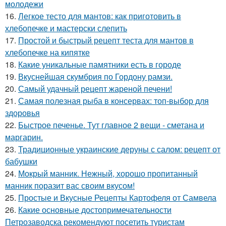
молодежи
16.
Легкое тесто для мантов: как приготовить в
хлебопечке и мастерски слепить
17.
Простой и быстрый рецепт теста для мантов в
хлебопечке на кипятке
18.
Какие уникальные памятники есть в городе
19.
Вкуснейшая скумбрия по Гордону рамзи.
20.
Самый удачный рецепт жареной печени!
21.
Самая полезная рыба в консервах: топ-выбор для
здоровья
22.
Быстрое печенье. Тут главное 2 вещи - сметана и
маргарин.
23.
Традиционные украинские деруны с салом: рецепт от
бабушки
24.
Мокрый манник. Нежный, хорошо пропитанный
манник поразит вас своим вкусом!
25.
Простые и Вкусные Рецепты Картофеля от Самвела
26.
Какие основные достопримечательности
Петрозаводска рекомендуют посетить туристам