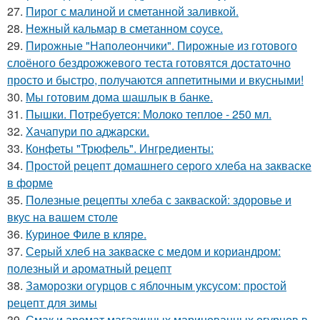
27.
Пирог с малиной и сметанной заливкой.
28.
Нежный кальмар в сметанном соусе.
29.
Пирожные "Наполеончики". Пирожные из готового
слоёного бездрожжевого теста готовятся достаточно
просто и быстро, получаются аппетитными и вкусными!
30.
Мы готовим дома шашлык в банке.
31.
Пышки. Потребуется: Молоко теплое - 250 мл.
32.
Хачапури по аджарски.
33.
Конфеты "Трюфель". Ингредиенты:
34.
Простой рецепт домашнего серого хлеба на закваске
в форме
35.
Полезные рецепты хлеба с закваской: здоровье и
вкус на вашем столе
36.
Куриное Филе в кляре.
37.
Серый хлеб на закваске с медом и кориандром:
полезный и ароматный рецепт
38.
Заморозки огурцов с яблочным уксусом: простой
рецепт для зимы
39.
Смак и аромат магазинных маринованных огурцов в