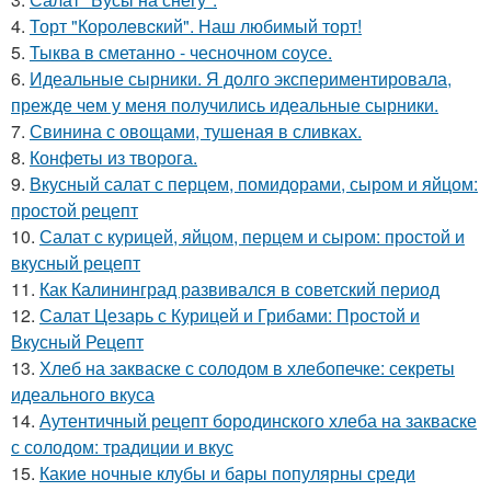
4.
Торт "Королeвcкий". Наш любимый торт!
5.
Тыква в сметанно - чесночном соусе.
6.
Идеальные сырники. Я долго экспериментировала,
прежде чем у меня получились идеальные сырники.
7.
Свинина с овощами, тушеная в сливках.
8.
Конфеты из творога.
9.
Вкусный салат с перцем, помидорами, сыром и яйцом:
простой рецепт
10.
Салат с курицей, яйцом, перцем и сыром: простой и
вкусный рецепт
11.
Как Калининград развивался в советский период
12.
Салат Цезарь с Курицей и Грибами: Простой и
Вкусный Рецепт
13.
Хлеб на закваске с солодом в хлебопечке: секреты
идеального вкуса
14.
Аутентичный рецепт бородинского хлеба на закваске
с солодом: традиции и вкус
15.
Какие ночные клубы и бары популярны среди