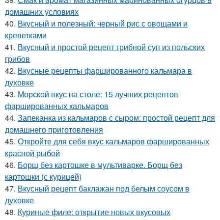
домашних условиях
40.
Вкусный и полезный: черный рис с овощами и
креветками
41.
Вкусный и простой рецепт грибной суп из польских
грибов
42.
Вкусные рецепты фаршированного кальмара в
духовке
43.
Морской вкус на столе: 15 лучших рецептов
фаршированных кальмаров
44.
Запеканка из кальмаров с сыром: простой рецепт для
домашнего приготовления
45.
Откройте для себя вкус кальмаров фаршированных
красной рыбой
46.
Борщ без картошке в мультиварке. Борщ без
картошки (с курицей)
47.
Вкусный рецепт баклажан под белым соусом в
духовке
48.
Куриные филе: открытие новых вкусовых