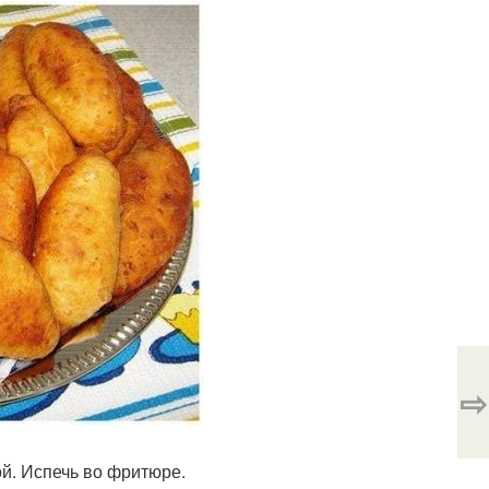
⇨
й. Испечь во фритюре.