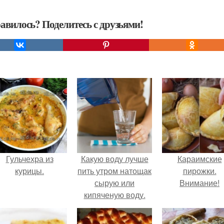
авилось? Поделитесь с друзьями!
Гульчехра из
Какую воду лучше
Караимские
курицы.
пить утром натощак
пирожки.
сырую или
Внимание!
кипяченую воду.
Сырая вода:
состав,