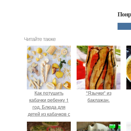
Понр
Читайте также
Как потушить
"Язычки" из
кабачки ребенку 1
баклажан.
год. Блюда для
детей из кабачков с
8-9-10 месяцев, с 1
года. Что