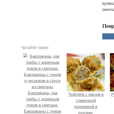
кулин
оконч
Понр
Читайте также
Баклажаны, как
Тефтели с рисом и
Р
грибы с жареным
сливочной
луком в сметане.
подливкой в
Баклажаны с луком
духовке.