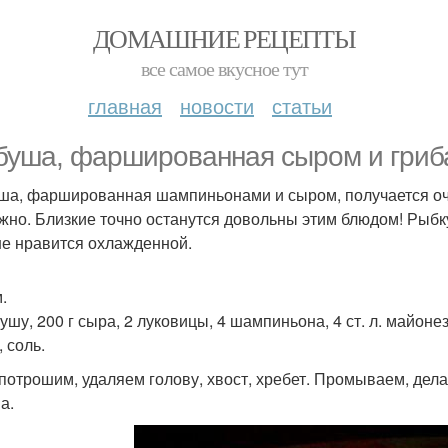
ДОМАШНИЕ РЕЦЕПТЫ
все самое вкусное тут
главная
новости
статьи
буша, фаршированная сыром и гриб
ша, фаршированная шампиньонами и сыром, получается оче
жно. Близкие точно останутся довольны этим блюдом! Рыбку
е нравится охлажденной.
.
ушу, 200 г сыра, 2 луковицы, 4 шампиньона, 4 ст. л. майоне
 соль.
потрошим, удаляем голову, хвост, хребет. Промываем, дел
а.