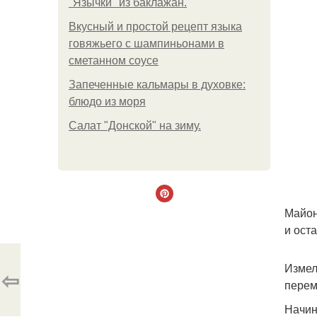
"Язычки" из баклажан.
Вкусный и простой рецепт языка
говяжьего с шампиньонами в
сметанном соусе
Запеченные кальмары в духовке:
блюдо из моря
Салат "Донской" на зиму.
Майон
и ост
Измел
⇦
пере
Начин