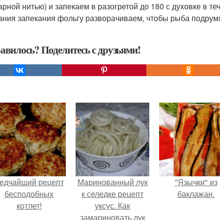
арной нитью) и запекаем в разогретой до 180 с духовке в теч
ания запекания фольгу разворачиваем, чтобы рыба подрум
авилось? Поделитесь с друзьями!
едчайший рецепт
Маринованный лук
"Язычки" из
бесподобных
к селедке рецепт
баклажан.
котлет!
уксус. Как
замариновать лук