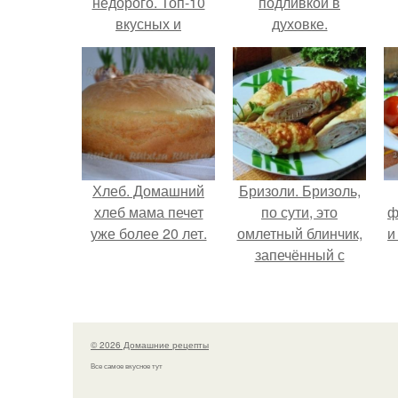
недорого. Топ-10
подливкой в
вкусных и
духовке.
недорогих закусок
для фуршета на
работе
Хлеб. Домашний
Бризоли. Бризоль,
хлеб мама печет
по сути, это
ф
уже более 20 лет.
омлетный блинчик,
и
запечённый с
фаршем в духовке.
© 2026 Домашние рецепты
Все самое вкусное тут