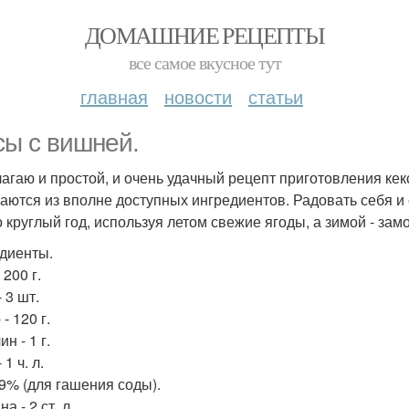
ДОМАШНИЕ РЕЦЕПТЫ
все самое вкусное тут
главная
новости
статьи
сы с вишней.
агаю и простой, и очень удачный рецепт приготовления ке
аются из вполне доступных ингредиентов. Радовать себя и
 круглый год, используя летом свежие ягоды, а зимой - за
диенты.
 200 г.
 3 шт.
- 120 г.
н - 1 г.
 1 ч. л.
 9% (для гашения соды).
а - 2 ст. л.