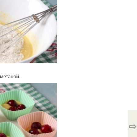
сметаной.
⇨