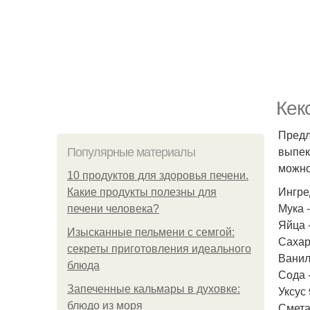
Кек
Предл
выпек
Популярные материалы
можно
10 продуктов для здоровья печени.
Ингре
Какие продукты полезны для
Мука -
печени человека?
Яйца -
Изысканные пельмени с семгой:
Сахар 
секреты приготовления идеального
Ванили
блюда
Сода -
Запеченные кальмары в духовке:
Уксус
блюдо из моря
Сметан