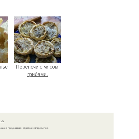
нье
Перепечи с мясом,
грибами.
язь
решено при указании обратной гиперссылки.