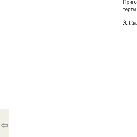
Приго
терты
3. Са
⇦