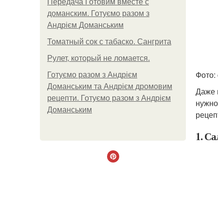
Передача Готовим вместе с
доманским. Готуємо разом з
Андрієм Доманським
Томатный сок с табаско. Сангрита
Рулет, который не ломается.
Фото:
Готуємо разом з Андрієм
Доманським та Андрієм дромовим
Даже 
рецепти. Готуємо разом з Андрієм
нужно
Доманським
рецеп
1. С