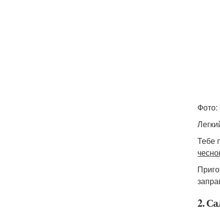
Фото: 
Легки
Тебе 
чеснок
Приго
запра
2. Са