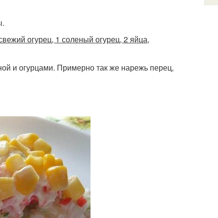
ы.
 свежий огурец, 1 соленый огурец, 2 яйца,
ной и огурцами. Примерно так же нарежь перец,