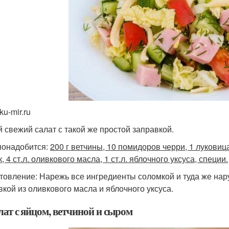
ku-mir.ru
й свежий салат с такой же простой заправкой.
понадобится:
200 г ветчины, 10 помидоров черри, 1 луковица,
, 4 ст.л. оливкового масла, 1 ст.л. яблочного уксуса, специи.
товление: Нарежь все ингредиенты соломкой и туда же нару
вкой из оливкового масла и яблочного уксуса.
лат с яйцом, ветчиной и сыром