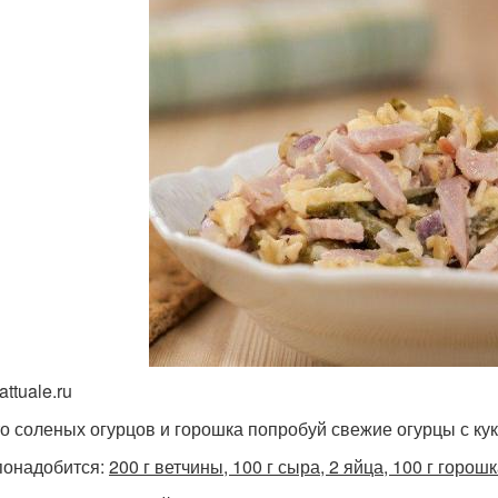
attuale.ru
о соленых огурцов и горошка попробуй свежие огурцы с кук
понадобится:
200 г ветчины, 100 г сыра, 2 яйца, 100 г горош