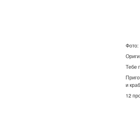
Фото: 
Ориги
Тебе 
Приго
и кра
12 пр