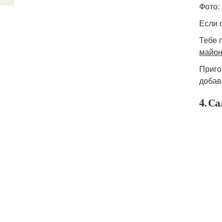
Фото: 
Если 
Тебе 
майон
Приго
добав
4. С