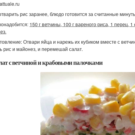
attuale.ru
отварить рис заранее, блюдо готовится за считанные минут
понадобится:
150 г ветчины, 100 г вареного риса, 1 перец, 1
ез.
товление: Отвари яйца и нарежь их кубиком вместе с ветчи
ь рис и майонез, и перемешай салат.
алат с ветчиной и крабовыми палочками