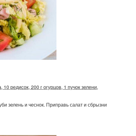
 10 редисок, 200 г огурцов, 1 пучок зелени,
би зелень и чеснок. Приправь салат и сбрызни