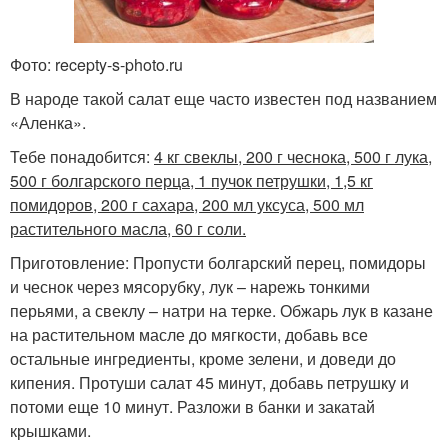
Фото: recepty-s-photo.ru
В народе такой салат еще часто известен под названием
«Аленка».
Тебе понадобится:
4 кг свеклы, 200 г чеснока, 500 г лука,
500 г болгарского перца, 1 пучок петрушки, 1,5 кг
помидоров, 200 г сахара, 200 мл уксуса, 500 мл
растительного масла, 60 г соли.
Приготовление: Пропусти болгарский перец, помидоры
и чеснок через мясорубку, лук – нарежь тонкими
перьями, а свеклу – натри на терке. Обжарь лук в казане
на растительном масле до мягкости, добавь все
остальные ингредиенты, кроме зелени, и доведи до
кипения. Протуши салат 45 минут, добавь петрушку и
потоми еще 10 минут. Разложи в банки и закатай
крышками.