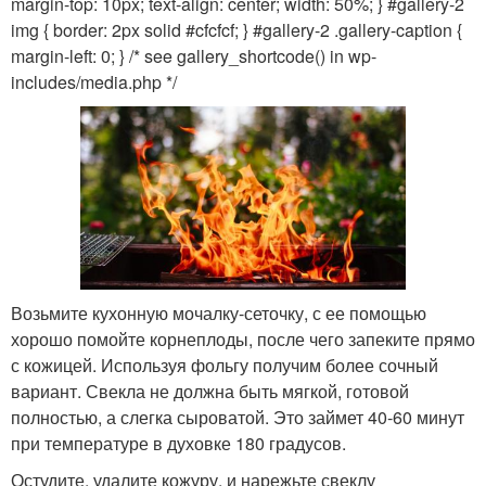
margin-top: 10px; text-align: center; width: 50%; } #gallery-2
img { border: 2px solid #cfcfcf; } #gallery-2 .gallery-caption {
margin-left: 0; } /* see gallery_shortcode() in wp-
includes/media.php */
Возьмите кухонную мочалку-сеточку, с ее помощью
хорошо помойте корнеплоды, после чего запеките прямо
с кожицей. Используя фольгу получим более сочный
вариант. Свекла не должна быть мягкой, готовой
полностью, а слегка сыроватой. Это займет 40-60 минут
при температуре в духовке 180 градусов.
Остудите, удалите кожуру, и нарежьте свеклу