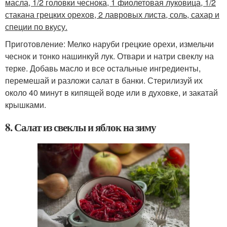
масла, 1/2 головки чеснока, 1 фиолетовая луковица, 1/2
стакана грецких орехов, 2 лавровых листа, соль, сахар и
специи по вкусу.
Приготовление: Мелко наруби грецкие орехи, измельчи
чеснок и тонко нашинкуй лук. Отвари и натри свеклу на
терке. Добавь масло и все остальные ингредиенты,
перемешай и разложи салат в банки. Стерилизуй их
около 40 минут в кипящей воде или в духовке, и закатай
крышками.
8. Салат из свеклы и яблок на зиму