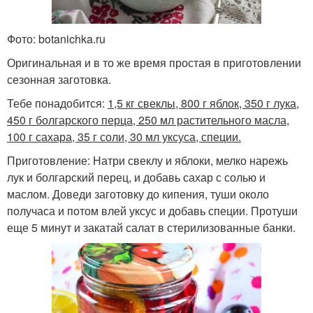
Фото: botanichka.ru
Оригинальная и в то же время простая в приготовлении
сезонная заготовка.
Тебе понадобится:
1,5 кг свеклы, 800 г яблок, 350 г лука,
450 г болгарского перца, 250 мл растительного масла,
100 г сахара, 35 г соли, 30 мл уксуса, специи.
Приготовление: Натри свеклу и яблоки, мелко нарежь
лук и болгарский перец, и добавь сахар с солью и
маслом. Доведи заготовку до кипения, туши около
получаса и потом влей уксус и добавь специи. Протуши
еще 5 минут и закатай салат в стерилизованные банки.