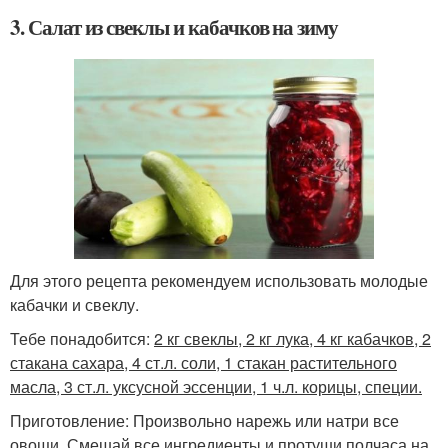
3. Салат из свеклы и кабачков на зиму
Для этого рецепта рекомендуем использовать молодые
кабачки и свеклу.
Тебе понадобится:
2 кг свеклы, 2 кг лука, 4 кг кабачков, 2
стакана сахара, 4 ст.л. соли, 1 стакан растительного
масла, 3 ст.л. уксусной эссенции, 1 ч.л. корицы, специи.
Приготовление: Произвольно нарежь или натри все
овощи. Смешай все ингредиенты и протуши полчаса на