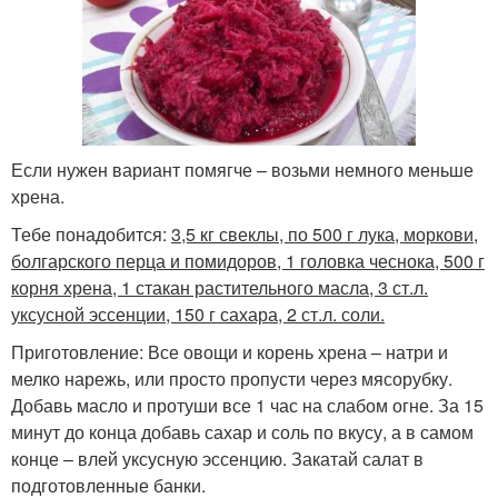
Если нужен вариант помягче – возьми немного меньше
хрена.
Тебе понадобится:
3,5 кг свеклы, по 500 г лука, моркови,
болгарского перца и помидоров, 1 головка чеснока, 500 г
корня хрена, 1 стакан растительного масла, 3 ст.л.
уксусной эссенции, 150 г сахара, 2 ст.л. соли.
Приготовление: Все овощи и корень хрена – натри и
мелко нарежь, или просто пропусти через мясорубку.
Добавь масло и протуши все 1 час на слабом огне. За 15
минут до конца добавь сахар и соль по вкусу, а в самом
конце – влей уксусную эссенцию. Закатай салат в
подготовленные банки.