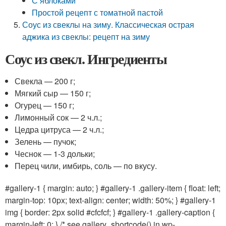
С яблоками
Простой рецепт с томатной пастой
Соус из свеклы на зиму. Классическая острая
аджика из свеклы: рецепт на зиму
Соус из свекл. Ингредиенты
Свекла — 200 г;
Мягкий сыр — 150 г;
Огурец — 150 г;
Лимонный сок — 2 ч.л.;
Цедра цитруса — 2 ч.л.;
Зелень — пучок;
Чеснок — 1-3 дольки;
Перец чили, имбирь, соль — по вкусу.
#gallery-1 { margin: auto; } #gallery-1 .gallery-item { float: left;
margin-top: 10px; text-align: center; width: 50%; } #gallery-1
img { border: 2px solid #cfcfcf; } #gallery-1 .gallery-caption {
margin-left: 0; } /* see gallery_shortcode() in wp-