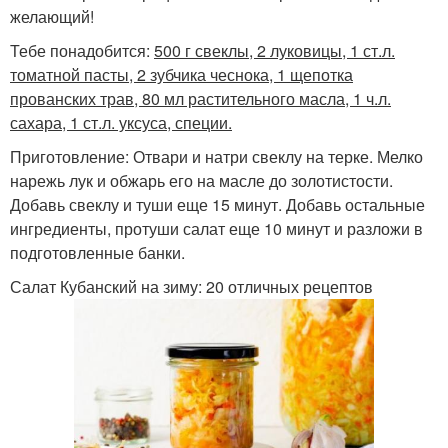
желающий!
Тебе понадобится:
500 г свеклы, 2 луковицы, 1 ст.л.
томатной пасты, 2 зубчика чеснока, 1 щепотка
прованских трав, 80 мл растительного масла, 1 ч.л.
сахара, 1 ст.л. уксуса, специи.
Приготовление: Отвари и натри свеклу на терке. Мелко
нарежь лук и обжарь его на масле до золотистости.
Добавь свеклу и туши еще 15 минут. Добавь остальные
ингредиенты, протуши салат еще 10 минут и разложи в
подготовленные банки.
Салат Кубанский на зиму: 20 отличных рецептов