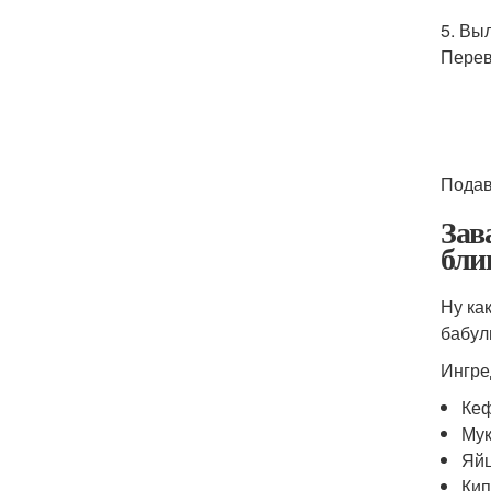
5. Вы
Перев
Подав
Зав
бли
Ну ка
бабул
Ингре
Кеф
Мук
Яйц
Кип