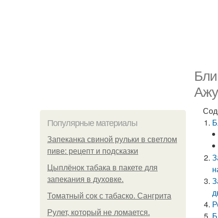
Бли
Ажу
Сод
Б
Популярные материалы
Запеканка свиной рульки в светлом
пиве: рецепт и подсказки
З
Цыплёнок табака в пакете для
н
запекания в духовке.
З
д
Томатный сок с табаско. Сангрита
Р
Рулет, который не ломается.
Б