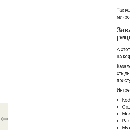
Так к
микро
Зав
рец
А это
на ке
Казал
стыдн
прист
Ингре
Кеф
Сод
Мол
⇦
Рас
Мук