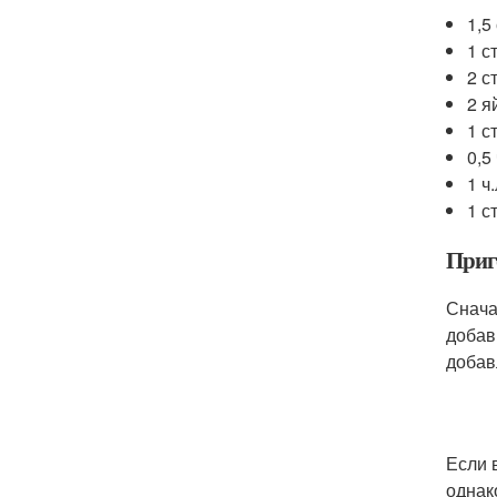
1,5
1 с
2 с
2 я
1 с
0,5
1 ч
1 с
Приг
Снача
добав
добав
Если 
однак