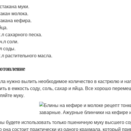
 стакана муки.
такан молока.
такана кефира.
йца.
т.л сахарного песка.
 ч.л соли.
.л соды.
т.л растительного масла.
отовление
ла нужно вылить необходимое количество в кастрюлю и нагр
ить в емкость соду, соль, сахар и яйца. Все хорошо перем
ляйте муку.
вы будете использовать только пшеничную муку высшего со
о она состоит практически из одного крахмала, который при