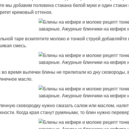
те мы добавим половина стакана белой муки и один стакан 
ретет кремовый оттенок.
ельной таре вскипятите молоко и тонкой струей добавляйте
ивая смесь.
 во время выпечки блины не прилипали ко дну сковороды, в
лнечное масло.
ленную сковородку нужно смазать салом или маслом, налит
хности. Когда края станут румяными, то блин нужно перевер