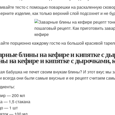
ливайте тесто с помощью поварешки на раскаленную сково
ерните изделие, как только верхний слой подсохнет и не буд
айте порционно каждому гостю на большой красивой тарелк
арные блины на кефире и кипятке с ды
ны на кефире и кипятке с дырочками, 
кая бабушка не печет своим внукам блины? И этот вкус мы з
и всегда они были самые вкусные и ее рецепт считаем сам
диенты:
ир — 200 мл
а — 1,5 стакана
о — 1 шт
яток — 100 мл