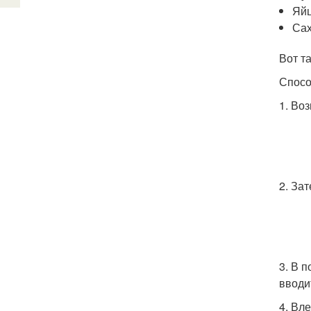
Яйц
Сах
Вот т
Спосо
1. Во
2. За
3. В 
вводи
4. Вл