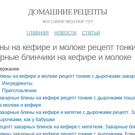
ДОМАШНИЕ РЕЦЕПТЫ
все самое вкусное тут
главная
новости
статьи
ны на кефире и молоке рецепт тонк
рные блинчики на кефире и молоке
ержание
лины на кефире и молоке рецепт тонкие с дырочками зава
Ингредиенты:
Приготовление
аварные блины на кефире рецепт тонкие с дырочками поша
а молоке и кефире
аварные блины на кефире и кипятке с дырочками рецепт. З
ырочками, как у бабушки
ецепт заварных блинов на кефире с кипятком. Заварные бл
лины заварные на кефире рецепт тонкие с дырочками. Блин