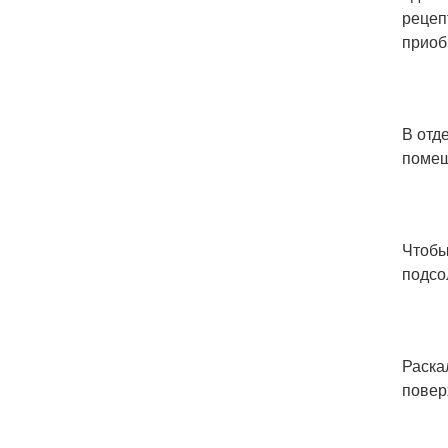
рецеп
приоб
В отд
помеш
Чтобы
подсо
Раска
повер