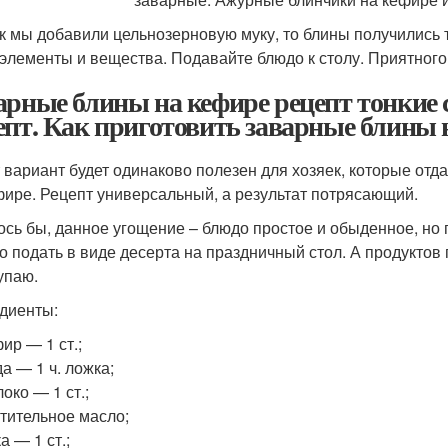
ак мы добавили цельнозерновую муку, то блины получились 
элементы и вещества. Подавайте блюдо к столу. Приятного
арные блины на кефире рецепт тонкие
епт. Как приготовить заварные блины 
т вариант будет одинаково полезен для хозяек, которые отд
фире. Рецепт универсальный, а результат потрясающий.
ось бы, данное угощение – блюдо простое и обыденное, но п
о подать в виде десерта на праздничный стол. А продуктов
упаю.
диенты:
ир — 1 ст.;
а — 1 ч. ложка;
око — 1 ст.;
тительное масло;
а — 1 ст.;