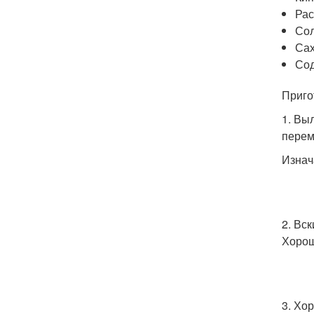
Рас
Сол
Сах
Сод
Приго
1. Вы
перем
Изнач
2. Вс
Хорош
3. Хо