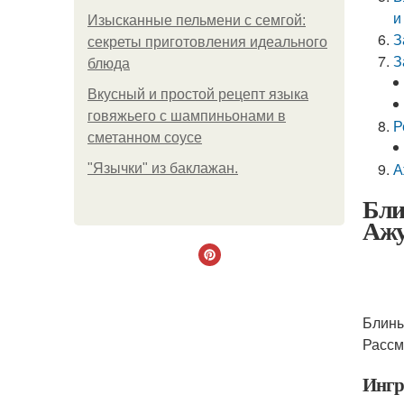
и
Изысканные пельмени с семгой:
З
секреты приготовления идеального
З
блюда
Вкусный и простой рецепт языка
говяжьего с шампиньонами в
Р
сметанном соусе
А
"Язычки" из баклажан.
Бли
Ажу
Блины
Рассм
Ингр