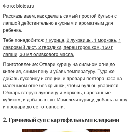
Фото: blotos.ru
Рассказываем, как сделать самый простой бульон с
лапшой действительно вкусным и ароматным для
ребенка.
Тебе понадобится:
1 курица, 2 луковицы, 1 морковь, 1
лавровый лист, 2 гвоздики, перец горошком, 150 г
лапши, 30 мл оливкового масла.
Приготовление: Отвари курицу на сильном огне до
кипения, сними пену и убавь температуру. Туда же
добавь луковицу и специи, и провари полтора часа на
маленьком огне без крышки, чтобы бульон уварился.
Обжарь вторую луковицу и морковь, нарезанные
кубиком, и добавь в суп. Измельчи курицу, добавь лапшу
и провари до ее готовности.
2. Гречневый суп с картофельными клецками