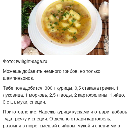
Фото: twilight-saga.ru
Можешь добавить немного грибов, но только
шампиньонов.
Тебе понадобится:
300 г курицы, 0,5 стакана гречки, 1
луковица, 1 морковь, 2,5 л воды, 2 картофелины, 1 яйцо,
3 ст.л. муки, специи.
Приготовление: Нарежь курицу кусками и отвари, добавь
туда гречку и специи. Отдельно отвари картофель,
разомни в пюре, смешай с яйцом, мукой и специями в